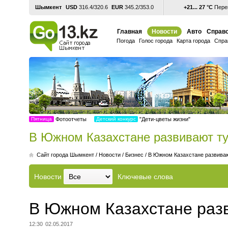
Шымкент
USD
316.4/320.6
EUR
345.2/353.0
+21... 27 °С
Перем
Главная
Новости
Авто
Справо
Погода
Голос города
Карта города
Спра
Пятница
Фотоотчеты
Детский конкурс
"Дети-цветы жизни"
В Южном Казахстане развивают т
Cайт города Шымкент
/
Новости
/
Бизнес
/
В Южном Казахстане развива
Новости
Ключевые слова
В Южном Казахстане раз
12:30
02.05.2017