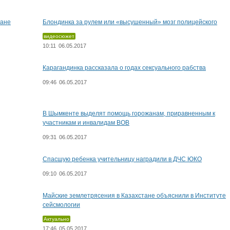
тане
Блондинка за рулем или «высушенный» мозг полицейского
видеосюжет
10:11
06.05.2017
Карагандинка рассказала о годах сексуального рабства
09:46
06.05.2017
В Шымкенте выделят помощь горожанам, приравненным к
участникам и инвалидам ВОВ
09:31
06.05.2017
Спасшую ребенка учительницу наградили в ДЧС ЮКО
09:10
06.05.2017
Майские землетрясения в Казахстане объяснили в Институте
сейсмологии
Актуально
17:46
05.05.2017