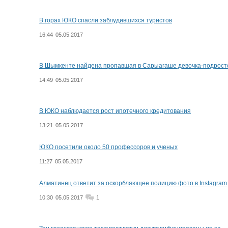
В горах ЮКО спасли заблудившихся туристов
16:44
05.05.2017
В Шымкенте найдена пропавшая в Сарыагаше девочка-подрост
14:49
05.05.2017
В ЮКО наблюдается рост ипотечного кредитования
13:21
05.05.2017
ЮКО посетили около 50 профессоров и ученых
11:27
05.05.2017
Алматинец ответит за оскорбляющее полицию фото в Instagram
10:30
05.05.2017
1