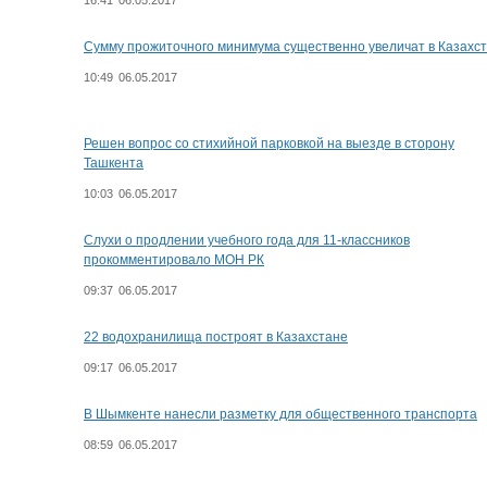
16:41
06.05.2017
Сумму прожиточного минимума существенно увеличат в Казахс
10:49
06.05.2017
Решен вопрос со стихийной парковкой на выезде в сторону
Ташкента
10:03
06.05.2017
Слухи о продлении учебного года для 11-классников
прокомментировало МОН РК
09:37
06.05.2017
22 водохранилища построят в Казахстане
09:17
06.05.2017
В Шымкенте нанесли разметку для общественного транспорта
08:59
06.05.2017