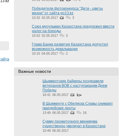
13.kz
Победители фотоконкурса "Дети - цветы
жизни" от сайта go13.kz
10:32
02.05.2017
3
Союз мусульман Казахстана предложил ввести
налог на бороды
15:52
02.05.2017
3
Глава Банка развития Казахстана допустил
возможность девальвации
10:15
04.05.2017
2
cайта
Важные новости
Шымкентские байкеры поздравили
ветеранов ВОВ с наступающим Днем
Победы
16:41
06.05.2017
В Шымкенте с Обелиска Славы снимают
гвардейские ленты
13:49
06.05.2017
16
Сумму прожиточного минимума
существенно увеличат в Казахстане
10:49
06.05.2017