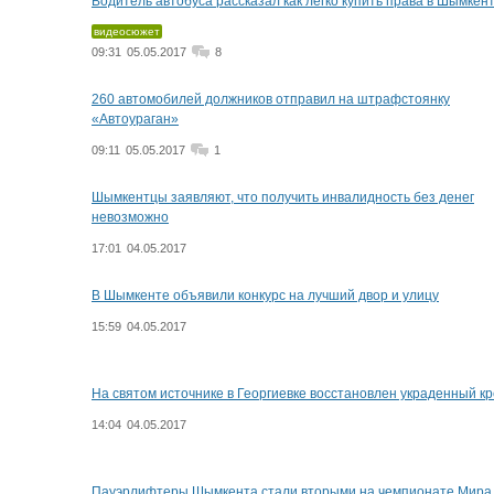
Водитель автобуса рассказал как легко купить права в Шымкен
видеосюжет
09:31
05.05.2017
8
260 автомобилей должников отправил на штрафстоянку
«Автоураган»
09:11
05.05.2017
1
Шымкентцы заявляют, что получить инвалидность без денег
невозможно
17:01
04.05.2017
В Шымкенте объявили конкурс на лучший двор и улицу
15:59
04.05.2017
На святом источнике в Георгиевке восстановлен украденный кр
14:04
04.05.2017
Пауэрлифтеры Шымкента стали вторыми на чемпионате Мира