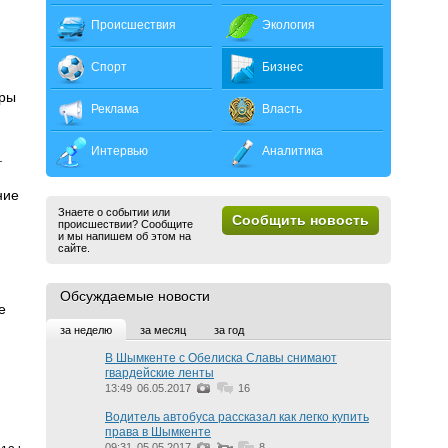
Происшествия
Экология
Спорт
Бизнес
еры
Реклама
Власть
Интервью
Аналитика
.
ние
Знаете о событии или
Сообщить новость
происшествии? Сообщите
и мы напишем об этом на
сайте.
Обсуждаемые новости
е
за неделю
за месяц
за год
В Шымкенте с Обелиска Славы снимают
гвардейские ленты
13:49
06.05.2017
16
Водитель автобуса рассказал как легко купить
права в Шымкенте
09:31
05.05.2017
8