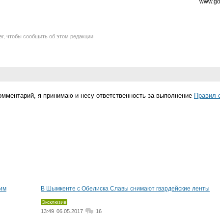
www.go
er, чтобы сообщить об этом редакции
омментарий, я принимаю и несу ответственность за выполнение
Правил 
им
В Шымкенте с Обелиска Славы снимают гвардейские ленты
Эксклюзив
13:49
06.05.2017
16