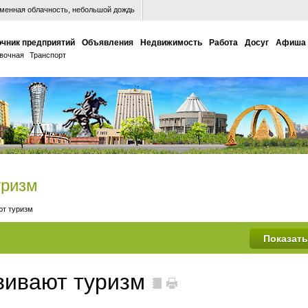
енная облачность, небольшой дождь
чник предприятий
Объявления
Недвижимость
Работа
Досуг
Афиша
вочная
Транспорт
уризм
ют туризм
вивают туризм