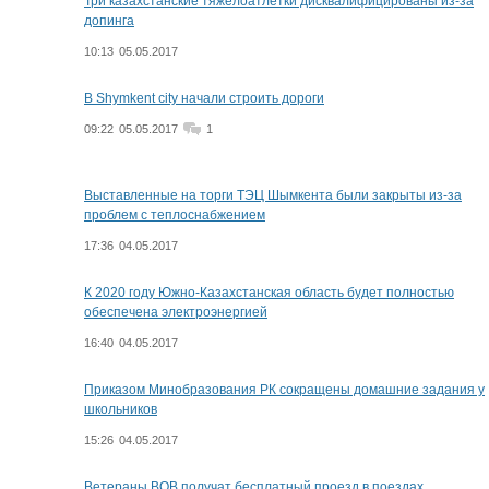
Три казахстанские тяжелоатлетки дисквалифицированы из-за
допинга
10:13
05.05.2017
В Shymkent city начали строить дороги
09:22
05.05.2017
1
Выставленные на торги ТЭЦ Шымкента были закрыты из-за
проблем с теплоснабжением
17:36
04.05.2017
К 2020 году Южно-Казахстанская область будет полностью
обеспечена электроэнергией
16:40
04.05.2017
Приказом Минобразования РК сокращены домашние задания у
школьников
15:26
04.05.2017
Ветераны ВОВ получат бесплатный проезд в поездах