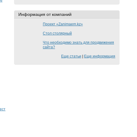
те
Информация от компаний
Проект «Zanimaem.kz»
Стол столярный
Что необходимо знать для продвижения
сайта?
Еще статьи
|
Еще информация
ест