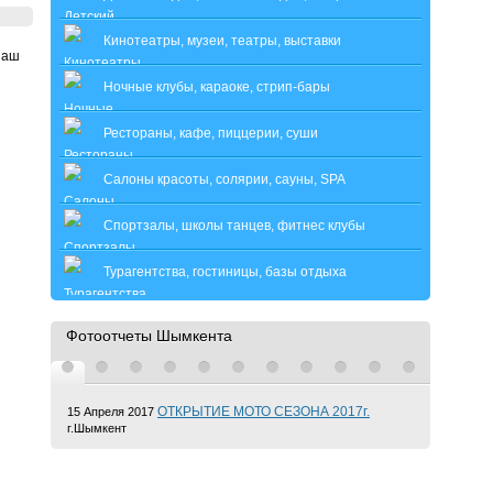
Кинотеатры, музеи, театры, выставки
Наш
Ночные клубы, караоке, стрип-бары
Рестораны, кафе, пиццерии, суши
Салоны красоты, солярии, сауны, SPA
Спортзалы, школы танцев, фитнес клубы
Турагентства, гостиницы, базы отдыха
Фотоотчеты Шымкента
ОТКРЫТИЕ МОТО СЕЗОНА 2017г.
15 Апреля 2017
г.Шымкент