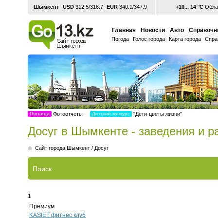
Шымкент
USD
312.5/316.7
EUR
340.1/347.9
+10... 14 °С
Обла
Главная
Новости
Авто
Справочн
Погода
Голос города
Карта города
Спра
Пятница
Фотоотчеты
Детский конкурс
"Дети-цветы жизни"
Досуг в Шымкенте - заведения и 
Cайт города Шымкент
/
Досуг
Поиск
1
Премиум
KASIET фитнес клуб