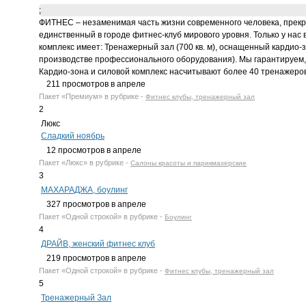
;
ФИТНЕС – незаменимая часть жизни современного человека, прекра
единственный в городе фитнес-клуб мирового уровня. Только у нас
комплекс имеет: Тренажерный зал (700 кв. м), оснащенный кард
производстве профессионального оборудования). Мы гарантируем, 
Кардио-зона и силовой комплекс насчитывают более 40 тренажеров.
211
просмотров в апреле
Пакет
«Премиум»
в рубрике -
Фитнес клубы, тренажерный зал
2
Люкс
Сладкий ноябрь
12
просмотров в апреле
Пакет
«Люкс»
в рубрике -
Салоны красоты и парикмахерские
3
МАХАРАДЖА, боулинг
327
просмотров в апреле
Пакет
«Одной строкой»
в рубрике -
Боулинг
4
ДРАЙВ, женский фитнес клуб
219
просмотров в апреле
Пакет
«Одной строкой»
в рубрике -
Фитнес клубы, тренажерный зал
5
Тренажерный Зал