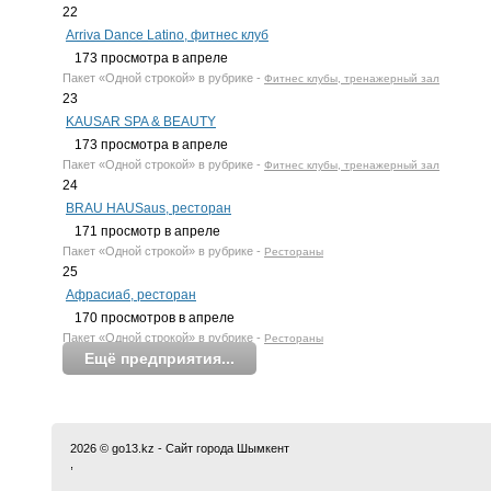
22
Arriva Dance Latino, фитнес клуб
173
просмотра в апреле
Пакет
«Одной строкой»
в рубрике -
Фитнес клубы, тренажерный зал
23
KAUSAR SPA & BEAUTY
173
просмотра в апреле
Пакет
«Одной строкой»
в рубрике -
Фитнес клубы, тренажерный зал
24
BRAU HAUSaus, ресторан
171
просмотр в апреле
Пакет
«Одной строкой»
в рубрике -
Рестораны
25
Афрасиаб, ресторан
170
просмотров в апреле
Пакет
«Одной строкой»
в рубрике -
Рестораны
Ещё предприятия...
2026 © go13.kz - Сайт города Шымкент
,