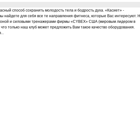
сный способ сохранить молодость тела и бодрость духа. «Касиет» -
 вы найдете для себя все те направления фитнеса, которые Вас интересуют. 
ио-зоной и силовыми тренажерами фирмы «CYBEX» США (мировым лидером в
что только наш клуб может предложить Вам такое качество оборудования.
..