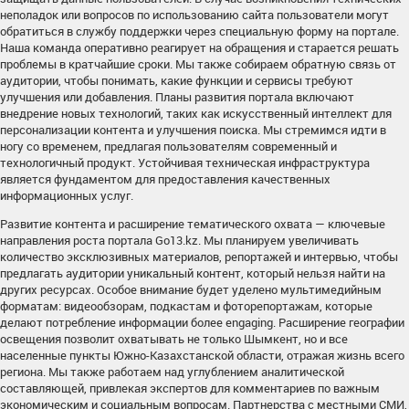
неполадок или вопросов по использованию сайта пользователи могут
обратиться в службу поддержки через специальную форму на портале.
Наша команда оперативно реагирует на обращения и старается решать
проблемы в кратчайшие сроки. Мы также собираем обратную связь от
аудитории, чтобы понимать, какие функции и сервисы требуют
улучшения или добавления. Планы развития портала включают
внедрение новых технологий, таких как искусственный интеллект для
персонализации контента и улучшения поиска. Мы стремимся идти в
ногу со временем, предлагая пользователям современный и
технологичный продукт. Устойчивая техническая инфраструктура
является фундаментом для предоставления качественных
информационных услуг.
Развитие контента и расширение тематического охвата — ключевые
направления роста портала Go13.kz. Мы планируем увеличивать
количество эксклюзивных материалов, репортажей и интервью, чтобы
предлагать аудитории уникальный контент, который нельзя найти на
других ресурсах. Особое внимание будет уделено мультимедийным
форматам: видеообзорам, подкастам и фоторепортажам, которые
делают потребление информации более engaging. Расширение географии
освещения позволит охватывать не только Шымкент, но и все
населенные пункты Южно-Казахстанской области, отражая жизнь всего
региона. Мы также работаем над углублением аналитической
составляющей, привлекая экспертов для комментариев по важным
экономическим и социальным вопросам. Партнерства с местными СМИ,