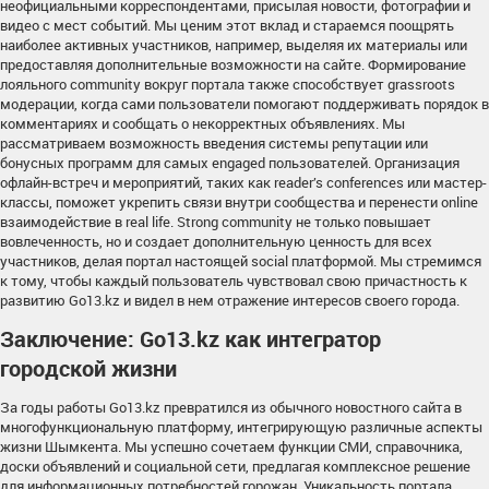
неофициальными корреспондентами, присылая новости, фотографии и
видео с мест событий. Мы ценим этот вклад и стараемся поощрять
наиболее активных участников, например, выделяя их материалы или
предоставляя дополнительные возможности на сайте. Формирование
лояльного community вокруг портала также способствует grassroots
модерации, когда сами пользователи помогают поддерживать порядок в
комментариях и сообщать о некорректных объявлениях. Мы
рассматриваем возможность введения системы репутации или
бонусных программ для самых engaged пользователей. Организация
офлайн-встреч и мероприятий, таких как reader’s conferences или мастер-
классы, поможет укрепить связи внутри сообщества и перенести online
взаимодействие в real life. Strong community не только повышает
вовлеченность, но и создает дополнительную ценность для всех
участников, делая портал настоящей social платформой. Мы стремимся
к тому, чтобы каждый пользователь чувствовал свою причастность к
развитию Go13.kz и видел в нем отражение интересов своего города.
Заключение: Go13.kz как интегратор
городской жизни
За годы работы Go13.kz превратился из обычного новостного сайта в
многофункциональную платформу, интегрирующую различные аспекты
жизни Шымкента. Мы успешно сочетаем функции СМИ, справочника,
доски объявлений и социальной сети, предлагая комплексное решение
для информационных потребностей горожан. Уникальность портала