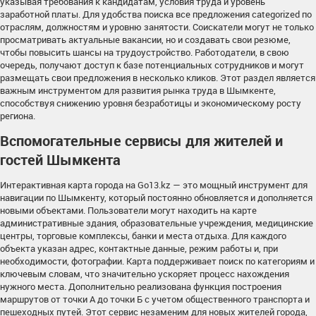
указывая требования к кандидатам, условия труда и уровень
заработной платы. Для удобства поиска все предложения categorized по
отраслям, должностям и уровню занятости. Соискатели могут не только
просматривать актуальные вакансии, но и создавать свои резюме,
чтобы повысить шансы на трудоустройство. Работодатели, в свою
очередь, получают доступ к базе потенциальных сотрудников и могут
размещать свои предложения в несколько кликов. Этот раздел является
важным инструментом для развития рынка труда в Шымкенте,
способствуя снижению уровня безработицы и экономическому росту
региона.
Вспомогательные сервисы для жителей и
гостей Шымкента
Интерактивная карта города на Go13.kz — это мощный инструмент для
навигации по Шымкенту, который постоянно обновляется и дополняется
новыми объектами. Пользователи могут находить на карте
административные здания, образовательные учреждения, медицинские
центры, торговые комплексы, банки и места отдыха. Для каждого
объекта указан адрес, контактные данные, режим работы и, при
необходимости, фотографии. Карта поддерживает поиск по категориям и
ключевым словам, что значительно ускоряет процесс нахождения
нужного места. Дополнительно реализована функция построения
маршрутов от точки А до точки Б с учетом общественного транспорта и
пешеходных путей. Этот сервис незаменим для новых жителей города,