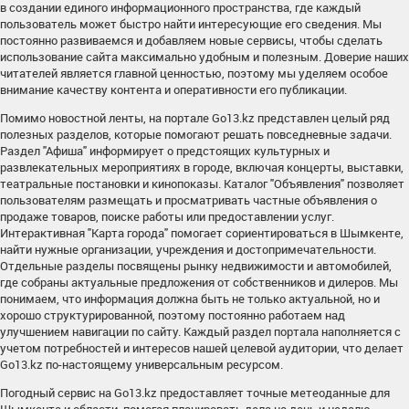
в создании единого информационного пространства, где каждый
пользователь может быстро найти интересующие его сведения. Мы
постоянно развиваемся и добавляем новые сервисы, чтобы сделать
использование сайта максимально удобным и полезным. Доверие наших
читателей является главной ценностью, поэтому мы уделяем особое
внимание качеству контента и оперативности его публикации.
Помимо новостной ленты, на портале Go13.kz представлен целый ряд
полезных разделов, которые помогают решать повседневные задачи.
Раздел "Афиша" информирует о предстоящих культурных и
развлекательных мероприятиях в городе, включая концерты, выставки,
театральные постановки и кинопоказы. Каталог "Объявления" позволяет
пользователям размещать и просматривать частные объявления о
продаже товаров, поиске работы или предоставлении услуг.
Интерактивная "Карта города" помогает сориентироваться в Шымкенте,
найти нужные организации, учреждения и достопримечательности.
Отдельные разделы посвящены рынку недвижимости и автомобилей,
где собраны актуальные предложения от собственников и дилеров. Мы
понимаем, что информация должна быть не только актуальной, но и
хорошо структурированной, поэтому постоянно работаем над
улучшением навигации по сайту. Каждый раздел портала наполняется с
учетом потребностей и интересов нашей целевой аудитории, что делает
Go13.kz по-настоящему универсальным ресурсом.
Погодный сервис на Go13.kz предоставляет точные метеоданные для