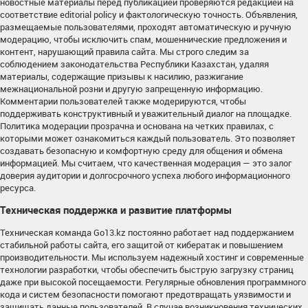
новостные материалы перед публикацией проверяются редакцией на
соответствие editorial policy и фактологическую точность. Объявления,
размещаемые пользователями, проходят автоматическую и ручную
модерацию, чтобы исключить спам, мошеннические предложения и
контент, нарушающий правила сайта. Мы строго следим за
соблюдением законодательства Республики Казахстан, удаляя
материалы, содержащие призывы к насилию, разжигание
межнациональной розни и другую запрещенную информацию.
Комментарии пользователей также модерируются, чтобы
поддерживать конструктивный и уважительный диалог на площадке.
Политика модерации прозрачна и основана на четких правилах, с
которыми может ознакомиться каждый пользователь. Это позволяет
создавать безопасную и комфортную среду для общения и обмена
информацией. Мы считаем, что качественная модерация — это залог
доверия аудитории и долгосрочного успеха любого информационного
ресурса.
Техническая поддержка и развитие платформы
Техническая команда Go13.kz постоянно работает над поддержанием
стабильной работы сайта, его защитой от кибератак и повышением
производительности. Мы используем надежный хостинг и современные
технологии разработки, чтобы обеспечить быструю загрузку страниц
даже при высокой посещаемости. Регулярные обновления программного
кода и систем безопасности помогают предотвращать уязвимости и
защищать данные пользователей. В случае возникновения технических