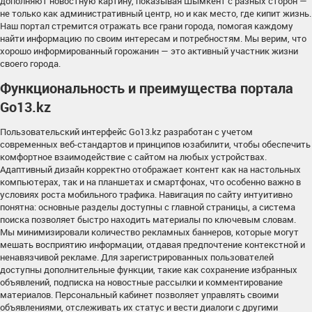
дополняют новостную картину, показывая Шымкент с разных сторон —
не только как административный центр, но и как место, где кипит жизнь.
Наш портал стремится отражать все грани города, помогая каждому
найти информацию по своим интересам и потребностям. Мы верим, что
хорошо информированный горожанин — это активный участник жизни
своего города.
Функциональность и преимущества портала
Go13.kz
Пользовательский интерфейс Go13.kz разработан с учетом
современных веб-стандартов и принципов юзабилити, чтобы обеспечить
комфортное взаимодействие с сайтом на любых устройствах.
Адаптивный дизайн корректно отображает контент как на настольных
компьютерах, так и на планшетах и смартфонах, что особенно важно в
условиях роста мобильного трафика. Навигация по сайту интуитивно
понятна: основные разделы доступны с главной страницы, а система
поиска позволяет быстро находить материалы по ключевым словам.
Мы минимизировали количество рекламных баннеров, которые могут
мешать восприятию информации, отдавая предпочтение контекстной и
ненавязчивой рекламе. Для зарегистрированных пользователей
доступны дополнительные функции, такие как сохранение избранных
объявлений, подписка на новостные рассылки и комментирование
материалов. Персональный кабинет позволяет управлять своими
объявлениями, отслеживать их статус и вести диалоги с другими