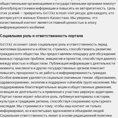
общественными организациями и государственными органами помогут
diversifying источники информации и повысить ее авторитетность. Цель
этих усилий — превратить Go13.kz в must-visit ресурс для каждого, кто
интересуется жизнью Южного Казахстана. Мы уверены, что
качественный контент является главной ценностью в эпоху
информационного изобилия.
Социальная роль и ответственность портала
Go13.kz осознает свою социальную роль и ответственность перед
жителями Шымкента и области, стремясь способствовать развитию
гражданского общества. Мы предоставляем площадку для обсуждения
важных городских проблем, инициатив и проектов, способствуя диалогу
между властью и обществом. Публикация информации о деятельности
акимата, маслихата и других государственных органов помогает
повысить прозрачность их работы и информированность граждан.
Особое внимание уделяется социально значимым темам: образованию,
здравоохранению, экологии и поддержке vulnerable групп населения. Мы
поддерживаем благотворительные акции и общественные движения,
освещая их деятельность и привлекая к участию широкую аудиторию.
Портал также играет educative роль, публикуя материалы о истории,
культуре и традициях региона, способствуя сохранению культурного
наследия. Мы стремимся к тому, чтобы наш контент не только
информировал, но и воспитывал, вдохновлял и объединял людей.
Социальная ответственность лежит в основе редакционной политики