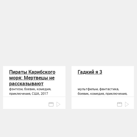
Пираты Карибского
Гадкий я 3
моря: Мертвецы не
рассказывают
сказки
фэнтези, боевик, комедия,
мультфильм, фантастика,
приключения, США, 2017
боевик, комедия, приключения,
семейный, США, 2017