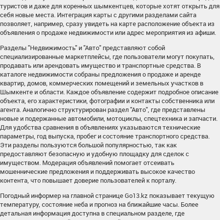
туристов и даже для коренных шымкентцев, которые хотят открыть для
себя новые места. Интеграция карты с другими разделами сайта
позволяет, например, сразу увидеть на карте расположение объекта из
объявления о продаже недвижимости или адрес мероприятия из афиши.
Разделы "Недвижимость" и "Авто" представляют собой
специализированные маркетплейсы, где пользователи могут покупать,
продавать или арендовать имущество и транспортные средства. В
каталоге недвижимости собраны предложения о продаже и аренде
квартир, домов, коммерческих помещений и земельных участков в
Шымкенте и области. Каждое объявление содержит подробное описание
объекта, его характеристики, фотографии и контакты собственника или
агента. Аналогично структурирован раздел "Авто", где представлены
новые и подержанные автомобили, мотоциклы, спецтехника и запчасти.
Для удобства сравнения в объявлениях указываются технические
параметры, год выпуска, пробег и состояние транспортного средства.
Эти разделы пользуются большой популярностью, так как
предоставляют безопасную и удобную площадку для сделок с
имуществом. Модерация объявлений помогает отсеивать
мошеннические предложения и поддерживать высокое качество
контента, что повышает доверие пользователей к порталу.
Погодный информер на главной странице Go13.kz показывает текущую
температуру, состояние неба и прогноз на ближайшие часы. Более
детальная информация доступна в специальном разделе, где