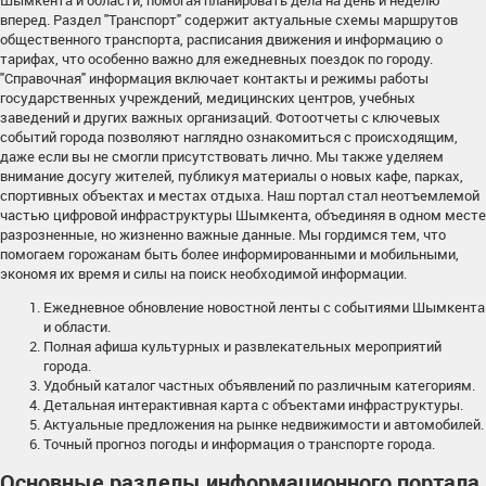
Шымкента и области, помогая планировать дела на день и неделю
вперед. Раздел "Транспорт" содержит актуальные схемы маршрутов
общественного транспорта, расписания движения и информацию о
тарифах, что особенно важно для ежедневных поездок по городу.
"Справочная" информация включает контакты и режимы работы
государственных учреждений, медицинских центров, учебных
заведений и других важных организаций. Фотоотчеты с ключевых
событий города позволяют наглядно ознакомиться с происходящим,
даже если вы не смогли присутствовать лично. Мы также уделяем
внимание досугу жителей, публикуя материалы о новых кафе, парках,
спортивных объектах и местах отдыха. Наш портал стал неотъемлемой
частью цифровой инфраструктуры Шымкента, объединяя в одном месте
разрозненные, но жизненно важные данные. Мы гордимся тем, что
помогаем горожанам быть более информированными и мобильными,
экономя их время и силы на поиск необходимой информации.
Ежедневное обновление новостной ленты с событиями Шымкента
и области.
Полная афиша культурных и развлекательных мероприятий
города.
Удобный каталог частных объявлений по различным категориям.
Детальная интерактивная карта с объектами инфраструктуры.
Актуальные предложения на рынке недвижимости и автомобилей.
Точный прогноз погоды и информация о транспорте города.
Основные разделы информационного портала