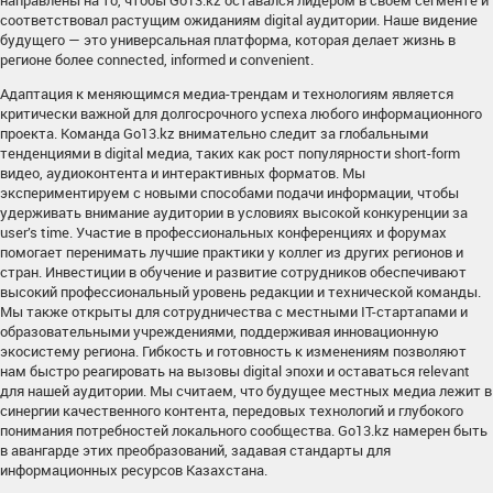
направлены на то, чтобы Go13.kz оставался лидером в своем сегменте и
соответствовал растущим ожиданиям digital аудитории. Наше видение
будущего — это универсальная платформа, которая делает жизнь в
регионе более connected, informed и convenient.
Адаптация к меняющимся медиа-трендам и технологиям является
критически важной для долгосрочного успеха любого информационного
проекта. Команда Go13.kz внимательно следит за глобальными
тенденциями в digital медиа, таких как рост популярности short-form
видео, аудиоконтента и интерактивных форматов. Мы
экспериментируем с новыми способами подачи информации, чтобы
удерживать внимание аудитории в условиях высокой конкуренции за
user’s time. Участие в профессиональных конференциях и форумах
помогает перенимать лучшие практики у коллег из других регионов и
стран. Инвестиции в обучение и развитие сотрудников обеспечивают
высокий профессиональный уровень редакции и технической команды.
Мы также открыты для сотрудничества с местными IT-стартапами и
образовательными учреждениями, поддерживая инновационную
экосистему региона. Гибкость и готовность к изменениям позволяют
нам быстро реагировать на вызовы digital эпохи и оставаться relevant
для нашей аудитории. Мы считаем, что будущее местных медиа лежит в
синергии качественного контента, передовых технологий и глубокого
понимания потребностей локального сообщества. Go13.kz намерен быть
в авангарде этих преобразований, задавая стандарты для
информационных ресурсов Казахстана.