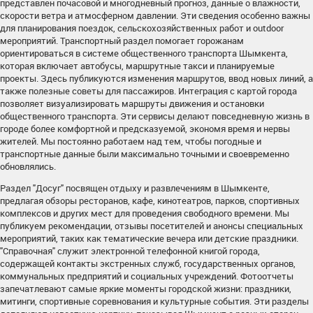
представлен почасовой и многодневный прогноз, данные о влажности,
скорости ветра и атмосферном давлении. Эти сведения особенно важны
для планирования поездок, сельскохозяйственных работ и outdoor
мероприятий. Транспортный раздел помогает горожанам
ориентироваться в системе общественного транспорта Шымкента,
которая включает автобусы, маршрутные такси и планируемые
проекты. Здесь публикуются изменения маршрутов, ввод новых линий, а
также полезные советы для пассажиров. Интеграция с картой города
позволяет визуализировать маршруты движения и остановки
общественного транспорта. Эти сервисы делают повседневную жизнь в
городе более комфортной и предсказуемой, экономя время и нервы
жителей. Мы постоянно работаем над тем, чтобы погодные и
транспортные данные были максимально точными и своевременно
обновлялись.
Раздел "Досуг" посвящен отдыху и развлечениям в Шымкенте,
предлагая обзоры ресторанов, кафе, кинотеатров, парков, спортивных
комплексов и других мест для проведения свободного времени. Мы
публикуем рекомендации, отзывы посетителей и анонсы специальных
мероприятий, таких как тематические вечера или детские праздники.
"Справочная" служит электронной телефонной книгой города,
содержащей контакты экстренных служб, государственных органов,
коммунальных предприятий и социальных учреждений. Фотоотчеты
запечатлевают самые яркие моменты городской жизни: праздники,
митинги, спортивные соревнования и культурные события. Эти разделы