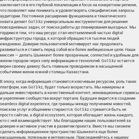
заключается в его глубокой локализации и focus на конкретном регионе,
что позволяет нам понимать и удовлетворять специфические запросы
аудитории. Постоянное расширение функционала и тематического
охвата делает Go13.kz универсальным инструментом для решения
повседневных задач, от поиска работы до планирования выходных. Мы
гордимся тем, что наш ресурс стал неотъемлемой частью digital
инфраструктуры города, к которой обращаются тысячи людей
ежедневно. Доверие пользователей мотивирует нас продолжать
развиваться и ставить перед собой все более амбициозные цели. Наша
миссия — делать Шымкент более прозрачным, connected и удобным для
жизни городом через силу информации и технологий. Go13.kz остается
верен своему девизу: быть главным проводником в насыщенной
событиями жизни южной столицы Казахстана.
В эпоху, когда информация становится ключевым ресурсом, роль таких
платформ, как Go13.kz, будет только возрастать. Мы намерены и
дальше инвестировать в качественный контент, инновационные сервисы
и укрепление сообщества вокруг портала. Будущее видится в создании
seamless digital experience, где границы между получением новостей,
поиском услуг и общением стираются. Go13.kz стремится быть не
просто сайтом, а digital ecosystem, которая обогащает жизнь каждого,
кто с ней взаимодействует. Мы благодарим наших пользователей за
доверие и активное участие в развитии проекта. Вместе мы сможем
сделать информационное пространство Шымкента еще более
насыщенным, полезным и интересным. Присоединяйтесь к нашему