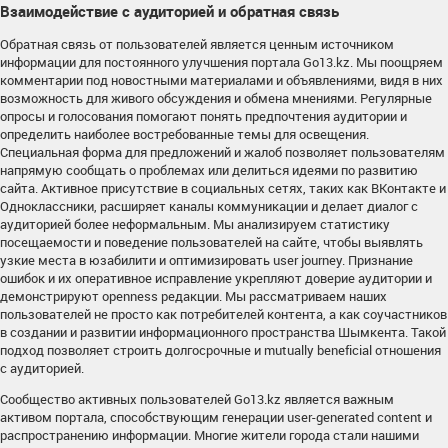
Взаимодействие с аудиторией и обратная связь
Обратная связь от пользователей является ценным источником
информации для постоянного улучшения портала Go13.kz. Мы поощряем
комментарии под новостными материалами и объявлениями, видя в них
возможность для живого обсуждения и обмена мнениями. Регулярные
опросы и голосования помогают понять предпочтения аудитории и
определить наиболее востребованные темы для освещения.
Специальная форма для предложений и жалоб позволяет пользователям
напрямую сообщать о проблемах или делиться идеями по развитию
сайта. Активное присутствие в социальных сетях, таких как ВКонтакте и
Одноклассники, расширяет каналы коммуникации и делает диалог с
аудиторией более неформальным. Мы анализируем статистику
посещаемости и поведение пользователей на сайте, чтобы выявлять
узкие места в юзабилити и оптимизировать user journey. Признание
ошибок и их оперативное исправление укрепляют доверие аудитории и
демонстрируют openness редакции. Мы рассматриваем наших
пользователей не просто как потребителей контента, а как соучастников
в создании и развитии информационного пространства Шымкента. Такой
подход позволяет строить долгосрочные и mutually beneficial отношения
с аудиторией.
Сообщество активных пользователей Go13.kz является важным
активом портала, способствующим генерации user-generated content и
распространению информации. Многие жители города стали нашими