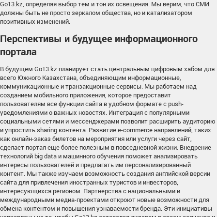
Go13.kz, определяя выбор тем и тон их освещения. Мы верим, что СМИ
должны быть не просто зеркалом общества, но и катализатором
позитивных изменений.
Перспективы и будущее информационного
портала
В будущем Go13.kz планирует стать центральным цифровым хабом для
всего Южного Казахстана, объединяющим информационные,
коммуникационные и транзакционные сервисы. Мы работаем над
созданием мобильного приложения, которое предоставит
пользователям все функции сайта в удобном формате с push-
уведомлениями о важных новостях. Интеграция с популярными
социальными сетями и мессенджерами позволит расширить аудиторию
и упростить sharing контента. Развитие e-commerce направлений, таких
как онлайн-заказ билетов на мероприятия или услуги через сайт,
сделает портал еще более полезным в повседневной жизни. Внедрение
технологий big data и машинного обучения поможет анализировать
интересы пользователей и предлагать им персонализированный
контент. Мы также изучаем возможность создания английской версии
сайта для привлечения иностранных туристов и инвесторов,
интересующихся регионом. Партнерства с национальными и
международными медиа-проектами откроют новые возможности для
обмена контентом и повышения узнаваемости бренда. Эти инициативы