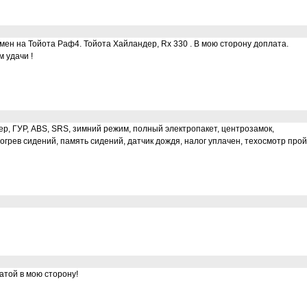
ен на Тойота Раф4. Тойота Хайландер, Rx 330 . В мою сторону доплата.
 удачи !
ер, ГУР, ABS, SRS, зимний режим, полный электропакет, центрозамок,
огрев сидений, память сидений, датчик дождя, налог уплачен, техосмотр про
атой в мою сторону!