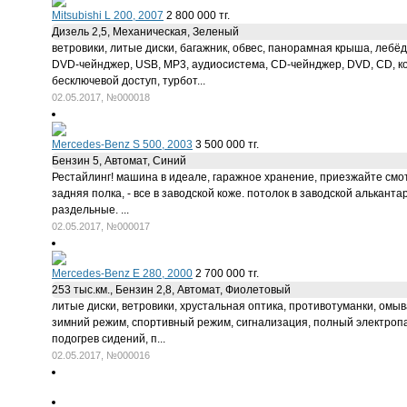
Mitsubishi L 200, 2007
2 800 000 тг.
Дизель 2,5, Механическая, Зеленый
ветровики, литые диски, багажник, обвес, панорамная крыша, лебёд
DVD-чейнджер, USB, MP3, аудиосистема, CD-чейнджер, DVD, CD, ко
бесключевой доступ, турбот...
02.05.2017, №000018
Mercedes-Benz S 500, 2003
3 500 000 тг.
Бензин 5, Автомат, Синий
Рестайлинг! машина в идеале, гаражное хранение, приезжайте смотр
задняя полка, - все в заводской коже. потолок в заводской алька
раздельные. ...
02.05.2017, №000017
Mercedes-Benz E 280, 2000
2 700 000 тг.
253 тыс.км., Бензин 2,8, Автомат, Фиолетовый
литые диски, ветровики, хрустальная оптика, противотуманки, омыв
зимний режим, спортивный режим, сигнализация, полный электропак
подогрев сидений, п...
02.05.2017, №000016