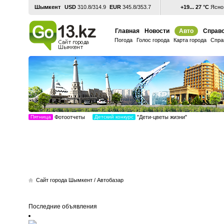
Шымкент
USD
310.8/314.9
EUR
345.8/353.7
+19... 27 °С
Ясно,
Главная
Новости
Авто
Справо
Погода
Голос города
Карта города
Спра
Пятница
Фотоотчеты
Детский конкурс
"Дети-цветы жизни"
Cайт города Шымкент
/
Автобазар
Последние объявления