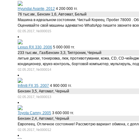
Hyundai Avante, 2012
4 200 000 тг.
76 тыс.км., Бензин 1,6, Автомат, Белый
Машина в идеальном состоянии. Чистый Кореец. Пробег 78000 . Обм
Оценивайте свой машины адекватно WhatsApp пишите звоните всем
02.05.2017, №000015
Lexus RX 330, 2006
5 000 000 тг.
233 тыс.км., Газ/Бензин 3,3, Типтроник, Черный
литые диски, тонировка, люк, противотуманки, кожа, CD, CD-чейндж
кондиционер, круиз-контроль, бортовой компьютер, мультируль, под
02.05.2017, №000014
Infiniti FX 35, 2007
4 900 000 тг.
Бензин 3,5, Автомат, Черный
02.05.2017, №000013
Toyota Camry, 2005
3 600 000 тг.
Бензин 2,4, Автомат, Черный
Европеец. Отличное состояние! Рассмотрю вариант обмена, с допл
02.05.2017, №000012