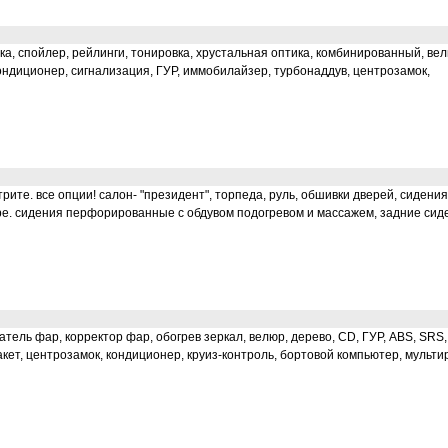
ка, спойлер, рейлинги, тонировка, хрустальная оптика, комбинированный, вел
ндиционер, сигнализация, ГУР, иммобилайзер, турбонаддув, центрозамок,
ите. все опции! салон- "президент", торпеда, руль, обшивки дверей, сидения
нтаре. сидения перфорированные с обдувом подогревом и массажем, задние сид
атель фар, корректор фар, обогрев зеркал, велюр, дерево, CD, ГУР, ABS, SRS,
ет, центрозамок, кондиционер, круиз-контроль, бортовой компьютер, мульти