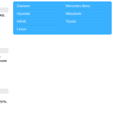
Daewoo
Mercedes-Benz
Hyundai
Mitsubishi
юр,
Infiniti
Toyota
Lexus
,
ения
руль,