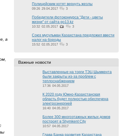
Полицейским хотят вернуть жезлы
09:26
29.04.2017
3
Победители фотоконкурса "Дети - цветы
жизни" от сайта go13.kz
10:32
02.05.2017
3
Союз мусульман Казахстана предложил ввести
е, а
налог на бороды
15:52
02.05.2017
3
ом,
Важные новости
Выставленные на торги ТЭЦ Шымкента
были закрыты из-за проблем с
теплоснабжением
17:36
04.05.2017
К 2020 году Южно-Казахстанская
область будет полностью обеспечена
электроэнергией
16:40
04.05.2017
Более 300 многоэтажных жилых домов
построят в Shymkent City
с
10:57
04.05.2017
вы
Глава Банка развития Казахстана