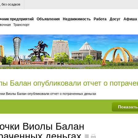
 без осадков
чник предприятий
Объявления
Недвижимость
Работа
Досуг
Афиша
вочная
Транспорт
ы Балан опубликовали отчет о потраче
ки Виолы Балан опубликовали отчет о потраченных деньгах
очки Виолы Балан
траченных деньгах