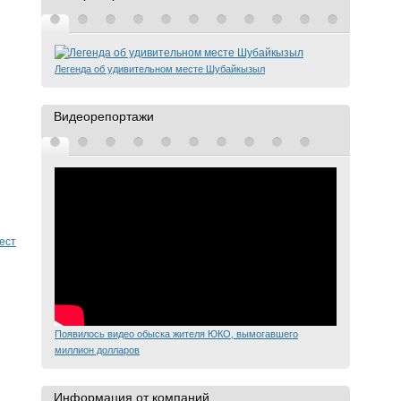
Легенда об удивительном месте Шубайкызыл
Видеорепортажи
ест
Появилось видео обыска жителя ЮКО, вымогавшего
миллион долларов
Информация от компаний