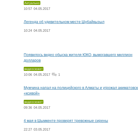
Актуально
10:57
04.05.2017
Легенда об удивительном месте Шубайкызыл
10:24
04.05.2017
Появилось видео обыска жителя ЮКО, вымогавшего миллион
долларов
видеосюжет
10:06
04.05.2017
1
Мужчина напал на полицейского в Алматы и угрожал акиматовс
«ксивой»
видеосюжет
09:36
04.05.2017
4 мая в Шымкенте проверят тревожные сирены
22:27
03.05.2017