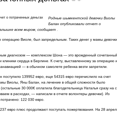
Родные шымкентской девочки Виолы
Балан опубликовали отчет о
алышке всем миром, сообщает .
ю операцию Виоле, был запредельным. Таких денег у мамы девочк
шным диагнозом — комплексом Шона — это врожденный сочетанны
и клиники сердца в Берлине. К счету, выставленному за операцию 
санавиацией — в обычном самолете ребенка везти запретили.
н поступило 139952 евро, еще 54315 евро перечислило на счет
амы Виолы, Яны Балан, на лечение в общей сложности было
 (остальные 30 000€ оплатила благодетельница Наталья сразу на с
ываем в расходах, — написали в отчете волонтеры девочки). Из
 потрачено: 122 030 евро.
 237 евро плюс продолжают поступать пожертвования. На 28 апрел