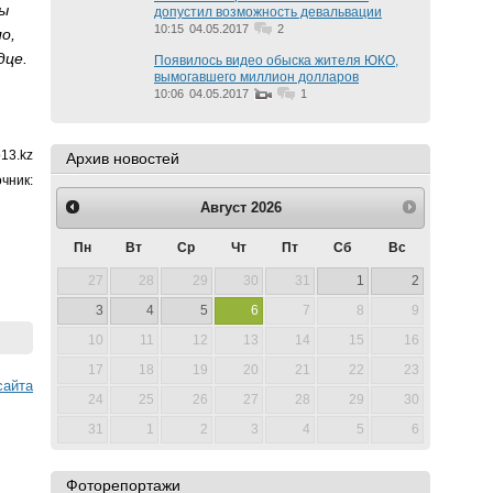
мы
допустил возможность девальвации
10:15
04.05.2017
2
о,
дце.
Появилось видео обыска жителя ЮКО,
вымогавшего миллион долларов
10:06
04.05.2017
1
13.kz
Архив новостей
чник:
Август
2026
Пн
Вт
Ср
Чт
Пт
Сб
Вс
27
28
29
30
31
1
2
3
4
5
6
7
8
9
10
11
12
13
14
15
16
17
18
19
20
21
22
23
cайта
24
25
26
27
28
29
30
31
1
2
3
4
5
6
Фоторепортажи