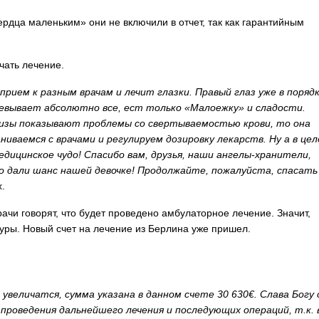
дца маленьким» они не включили в отчет, так как гарантийным
чать лечение.
рием к разным врачам и лечит глазки. Правый глаз уже в порядк
евывает абсолютно все, ест только «Малоежку» и сладости.
лизы показывают проблемы со свертываемостью крови, то она
иваемся с врачами и регулируем дозировку лекарств. Ну а в цел
дицинское чудо! Спасибо вам, друзья, наши ангелы-хранители,
то дали шанс нашей девочке! Продолжайте, пожалуйста, спасать
.
ачи говорят, что будет проведено амбулаторное лечение. Значит,
уры. Новый счет на лечение из Берлина уже пришел.
увеличатся, сумма указана в данном счете 30 630€. Слава Богу 
проведения дальнейшего лечения и последующих операций, т.к. 