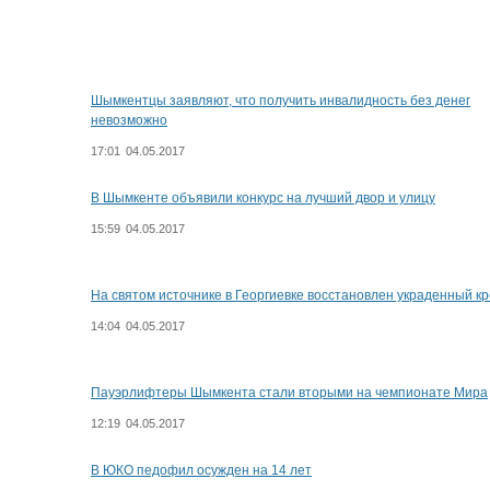
Шымкентцы заявляют, что получить инвалидность без денег
невозможно
17:01
04.05.2017
В Шымкенте объявили конкурс на лучший двор и улицу
15:59
04.05.2017
На святом источнике в Георгиевке восстановлен украденный кр
14:04
04.05.2017
Пауэрлифтеры Шымкента стали вторыми на чемпионате Мира
12:19
04.05.2017
В ЮКО педофил осужден на 14 лет