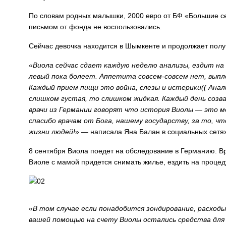
По словам родных малышки, 2000 евро от БФ «Большие сер
письмом от фонда не воспользовались.
Сейчас девочка находится в Шымкенте и продолжает полу
«
Виола сейчас сдает каждую неделю анализы, ездит на п
левый пока болеет. Аппетита совсем-совсем нет, выпл
Каждый прием пищи это война, слезы и истерики(( Ана
слишком густая, то слишком жидкая. Каждый день созван
врачи из Германии говорят что история Виолы — это ме
спасибо врачам от Бога, нашему государству, за то, ч
жизни людей!
» — написала Яна Балан в социальных сетях
8 сентября Виола поедет на обследование в Германию. Вр
Виоле с мамой придется снимать жилье, ездить на процед
«
В том случае если понадобится зондирование, расходы 
вашей помощью на счету Виолы остались средства для 