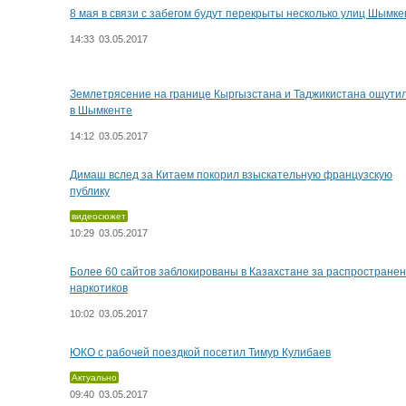
8 мая в связи с забегом будут перекрыты несколько улиц Шымке
14:33
03.05.2017
Землетрясение на границе Кыргызстана и Таджикистана ощутил
в Шымкенте
14:12
03.05.2017
Димаш вслед за Китаем покорил взыскательную французскую
публику
видеосюжет
10:29
03.05.2017
Более 60 сайтов заблокированы в Казахстане за распростране
наркотиков
10:02
03.05.2017
ЮКО с рабочей поездкой посетил Тимур Кулибаев
Актуально
09:40
03.05.2017