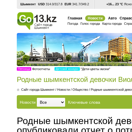
Шымкент
USD
314.0/317.8
EUR
341.7/349.2
+16... 23 °С
Ясно,
Главная
Новости
Авто
Справо
Погода
Голос города
Карта города
Спра
Пятница
Фотоотчеты
Детский конкурс
"Дети-цветы жизни"
Родные шымкентской девочки Виол
Cайт города Шымкент
/
Новости
/
Общество
/
Родные шымкентской девоч
Новости
Ключевые слова
Родные шымкентской дев
опубликовали отчет о по