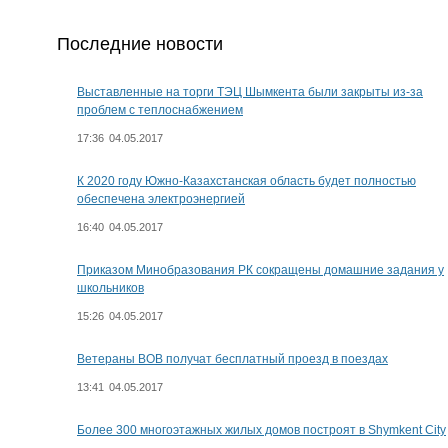
Последние новости
Выставленные на торги ТЭЦ Шымкента были закрыты из-за
проблем с теплоснабжением
17:36
04.05.2017
К 2020 году Южно-Казахстанская область будет полностью
обеспечена электроэнергией
16:40
04.05.2017
Приказом Минобразования РК сокращены домашние задания у
школьников
15:26
04.05.2017
Ветераны ВОВ получат бесплатный проезд в поездах
13:41
04.05.2017
Более 300 многоэтажных жилых домов построят в Shymkent City