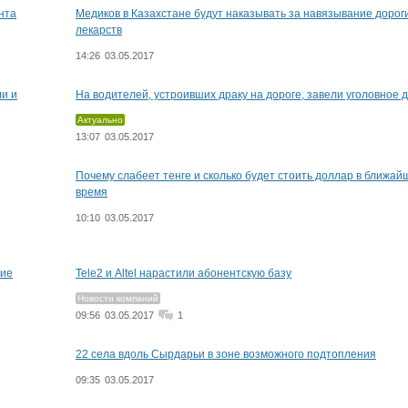
нта
Медиков в Казахстане будут наказывать за навязывание дорог
лекарств
14:26
03.05.2017
и и
На водителей, устроивших драку на дороге, завели уголовное 
Актуально
13:07
03.05.2017
Почему слабеет тенге и сколько будет стоить доллар в ближай
время
10:10
03.05.2017
ние
Tele2 и Altel нарастили абонентскую базу
Новости компаний
09:56
03.05.2017
1
22 села вдоль Сырдарьи в зоне возможного подтопления
09:35
03.05.2017