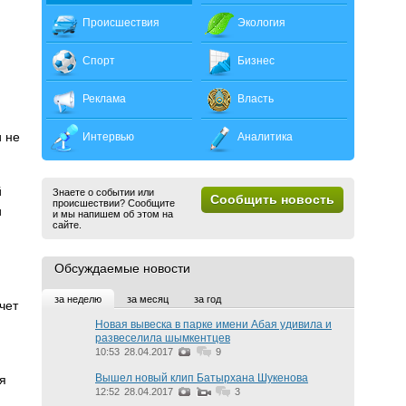
Происшествия
Экология
Спорт
Бизнес
Реклама
Власть
и не
Интервью
Аналитика
й
Знаете о событии или
Сообщить новость
происшествии? Сообщите
и
и мы напишем об этом на
сайте.
Обсуждаемые новости
за неделю
за месяц
за год
чет
Новая вывеска в парке имени Абая удивила и
развеселила шымкентцев
10:53
28.04.2017
9
Вышел новый клип Батырхана Шукенова
я
12:52
28.04.2017
3