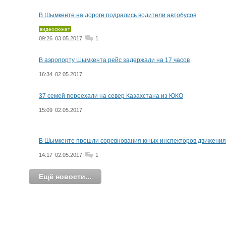
В Шымкенте на дороге подрались водители автобусов
видеосюжет
09:26
03.05.2017
1
В аэропорту Шымкента рейс задержали на 17 часов
16:34
02.05.2017
37 семей переехали на север Казахстана из ЮКО
15:09
02.05.2017
В Шымкенте прошли соревнования юных инспекторов движения
14:17
02.05.2017
1
Ещё новости...