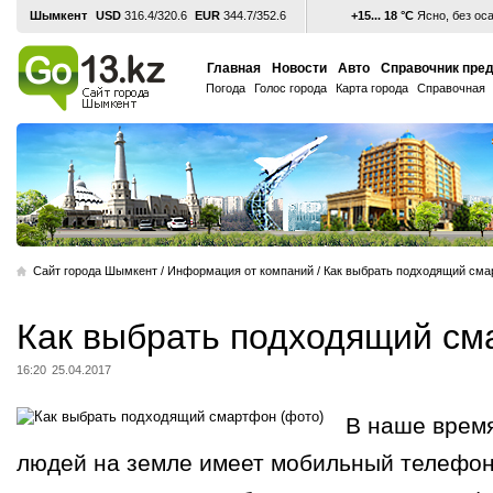
Шымкент
USD
316.4/320.6
EUR
344.7/352.6
+15... 18 °С
Ясно, без ос
Главная
Новости
Авто
Справочник пре
Погода
Голос города
Карта города
Справочная
Cайт города Шымкент
/
Информация от компаний
/
Как выбрать подходящий см
Как выбрать подходящий с
16:20
25.04.2017
В наше врем
людей на земле имеет мобильный телефон