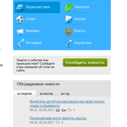
Происшествия
Экология
Спорт
Бизнес
Реклама
Власть
Интервью
Аналитика
,
Знаете о событии или
Сообщить новость
происшествии? Сообщите
ях
и мы напишем об этом на
сайте.
Обсуждаемые новости
за неделю
за месяц
за год
Водитель автобуса рассказал как легко купить
права в Шымкенте
09:31
05.05.2017
7
Полицейским хотят вернуть жезлы
09:26
29.04.2017
3