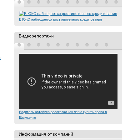
В ЮКО наблюдается рост ипотечного кредитования
Видеорепортажи
m
Водитель автобуса рассказал как легко купить права в
Шымкенте
Информация от компаний