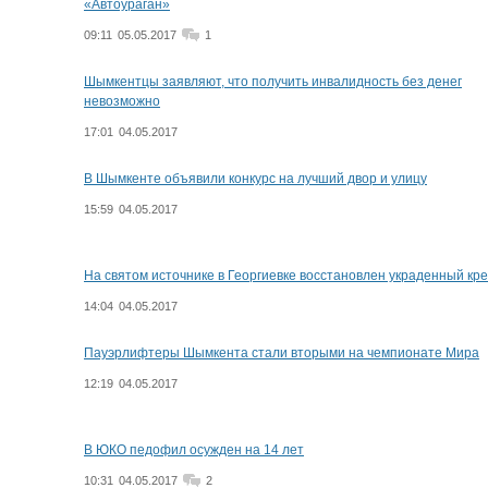
«Автоураган»
09:11
05.05.2017
1
Шымкентцы заявляют, что получить инвалидность без денег
невозможно
17:01
04.05.2017
В Шымкенте объявили конкурс на лучший двор и улицу
15:59
04.05.2017
На святом источнике в Георгиевке восстановлен украденный кре
14:04
04.05.2017
Пауэрлифтеры Шымкента стали вторыми на чемпионате Мира
12:19
04.05.2017
В ЮКО педофил осужден на 14 лет
10:31
04.05.2017
2