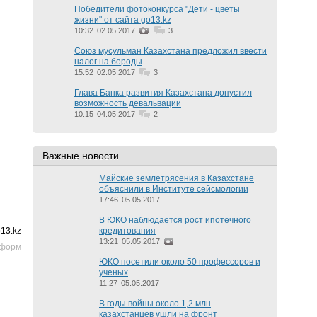
Победители фотоконкурса "Дети - цветы
жизни" от сайта go13.kz
10:32
02.05.2017
3
Союз мусульман Казахстана предложил ввести
налог на бороды
15:52
02.05.2017
3
Глава Банка развития Казахстана допустил
возможность девальвации
10:15
04.05.2017
2
Важные новости
Майские землетрясения в Казахстане
объяснили в Институте сейсмологии
17:46
05.05.2017
В ЮКО наблюдается рост ипотечного
13.kz
кредитования
13:21
05.05.2017
нформ
ЮКО посетили около 50 профессоров и
ученых
11:27
05.05.2017
В годы войны около 1,2 млн
казахстанцев ушли на фронт