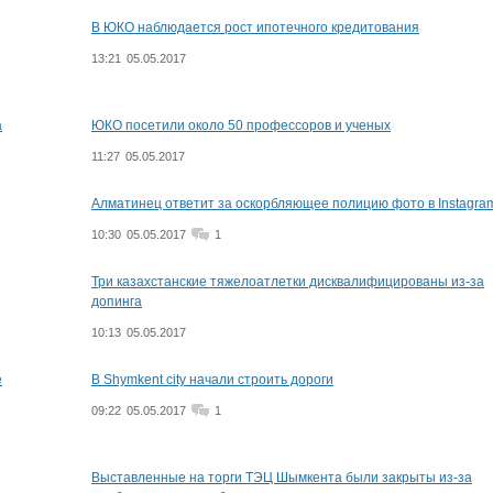
В ЮКО наблюдается рост ипотечного кредитования
13:21
05.05.2017
а
ЮКО посетили около 50 профессоров и ученых
11:27
05.05.2017
Алматинец ответит за оскорбляющее полицию фото в Instagra
10:30
05.05.2017
1
Три казахстанские тяжелоатлетки дисквалифицированы из-за
допинга
10:13
05.05.2017
е
В Shymkent city начали строить дороги
09:22
05.05.2017
1
Выставленные на торги ТЭЦ Шымкента были закрыты из-за