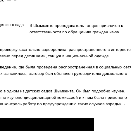
В Шымкенте преподаватель танцев привлечен к
ответственности по обращению граждан из-за
проверку касательно видеоролика, распространенного в интернете
звязно перед детишками, танцуя в национальной одежде.
ведение, где была проведена распространенная в социальных сет
как выяснилось, выговор был объявлен руководителю дошкольного
о в одном из детских садов Шымкента. Он был подробно изучен,
нне изучено дисциплинарной комиссией и к ним было применено
а контроль работу по предупреждению таких случаев впредь», -