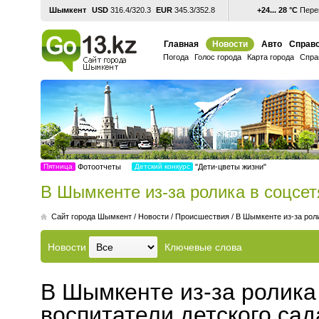
Шымкент
USD
316.4/320.3
EUR
345.3/352.8
+24... 28 °С
Перем
Главная
Новости
Авто
Справо
Погода
Голос города
Карта города
Спра
Пятница
Фотоотчеты
Детский конкурс
"Дети-цветы жизни"
В Шымкенте из-за ролика в соцсет
Cайт города Шымкент
/
Новости
/
Происшествия
/
В Шымкенте из-за роли
Новости
Ключевые слова
В Шымкенте из-за ролика
воспитатели детского сад