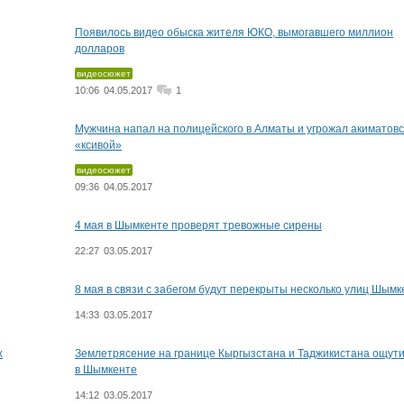
Появилось видео обыска жителя ЮКО, вымогавшего миллион
долларов
видеосюжет
10:06
04.05.2017
1
Мужчина напал на полицейского в Алматы и угрожал акиматов
«ксивой»
видеосюжет
09:36
04.05.2017
4 мая в Шымкенте проверят тревожные сирены
22:27
03.05.2017
8 мая в связи с забегом будут перекрыты несколько улиц Шымк
14:33
03.05.2017
х
Землетрясение на границе Кыргызстана и Таджикистана ощути
в Шымкенте
14:12
03.05.2017