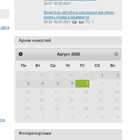
10:57
05.05.2017
Водитель автобуса рассказал как легко
купить права в Шымкенте
09:31
05.05.2017
7
cайта
Архив новостей
Август
2026
Пн
Вт
Ср
Чт
Пт
Сб
Вс
27
28
29
30
31
1
2
3
4
5
6
7
8
9
10
11
12
13
14
15
16
17
18
19
20
21
22
23
24
25
26
27
28
29
30
31
1
2
3
4
5
6
ток
Фоторепортажи