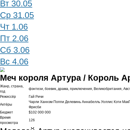
Вт 30.05
Ср 31.05
Чт 1.06
Пт 2.06
Сб 3.06
Вс 4.06
Меч короля Артура / Король А
Жанр, страна,
фэнтези, боевик, драма, приключения, Великобритания, Ав
год
Режиссёр
Гай Ричи
Чарли Ханнэм Поппи Делевинь Аннабелль Уоллис Кэти Мак
Актёры
Фрисби
Бюджет
$102 000 000
Время
126
просмотра