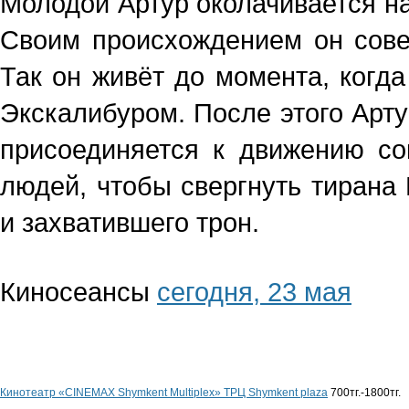
Молодой Артур околачивается на
Своим происхождением он сове
Так он живёт до момента, когд
Экскалибуром. После этого Арт
присоединяется к движению со
людей, чтобы свергнуть тирана 
и захватившего трон.
Киносеансы
сегодня, 23 мая
Кинотеатр «CINEMAX Shymkent Multiplex» ТРЦ Shymkent plaza
700тг.-1800тг.