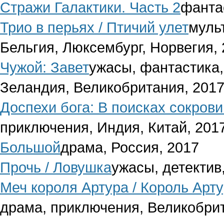
Стражи Галактики. Часть 2
фанта
Трио в перьях / Птичий улет
муль
Бельгия, Люксембург, Норвегия,
Чужой: Завет
ужасы, фантастика,
Зеландия, Великобритания, 201
Доспехи бога: В поисках сокров
приключения, Индия, Китай, 201
Большой
драма, Россия, 2017
Прочь / Ловушка
ужасы, детектив
Меч короля Артура / Король Арт
драма, приключения, Великобри