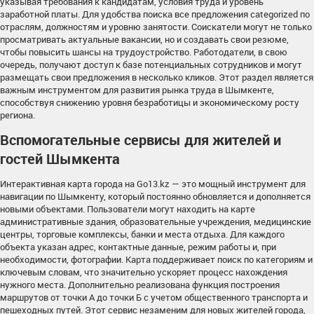
указывая требования к кандидатам, условия труда и уровень
заработной платы. Для удобства поиска все предложения categorized по
отраслям, должностям и уровню занятости. Соискатели могут не только
просматривать актуальные вакансии, но и создавать свои резюме,
чтобы повысить шансы на трудоустройство. Работодатели, в свою
очередь, получают доступ к базе потенциальных сотрудников и могут
размещать свои предложения в несколько кликов. Этот раздел является
важным инструментом для развития рынка труда в Шымкенте,
способствуя снижению уровня безработицы и экономическому росту
региона.
Вспомогательные сервисы для жителей и
гостей Шымкента
Интерактивная карта города на Go13.kz — это мощный инструмент для
навигации по Шымкенту, который постоянно обновляется и дополняется
новыми объектами. Пользователи могут находить на карте
административные здания, образовательные учреждения, медицинские
центры, торговые комплексы, банки и места отдыха. Для каждого
объекта указан адрес, контактные данные, режим работы и, при
необходимости, фотографии. Карта поддерживает поиск по категориям и
ключевым словам, что значительно ускоряет процесс нахождения
нужного места. Дополнительно реализована функция построения
маршрутов от точки А до точки Б с учетом общественного транспорта и
пешеходных путей. Этот сервис незаменим для новых жителей города,