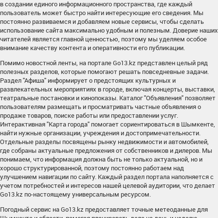
в создании единого информационного пространства, где каждый
пользователь может быстро найти интересующие его сведения. Мы
постоянно развиваемся и добавляем новые сервисы, чтобы сделать
использование сайта максимально удобным и полезным. Доверие наших
читателей является главной ценностью, поэтому мы уделяем особое
внимание качеству контента и оперативности его публикации.
Помимо новостной ленты, на портале Go13.kz представлен целый ряд
полезных разделов, которые помогают решать повседневные задачи.
Раздел "Афиша" информирует о предстоящих культурных и
развлекательных мероприятиях в городе, включая концерты, выставки,
театральные постановки и кинопоказы. Каталог "Объявления" позволяет
пользователям размещать и просматривать частные объявления о
продаже товаров, поиске работы или предоставлении услуг.
Интерактивная "Карта города" помогает сориентироваться в Шымкенте,
найти нужные организации, учреждения и достопримечательности.
Отдельные разделы посвящены рынку недвижимости и автомобилей,
где собраны актуальные предложения от собственников и дилеров. Мы
понимаем, что информация должна быть не только актуальной, но и
хорошо структурированной, поэтому постоянно работаем над
улучшением навигации по сайту. Каждый раздел портала наполняется с
учетом потребностей и интересов нашей целевой аудитории, что делает
Go13.kz по-настоящему универсальным ресурсом.
Погодный сервис на Go13.kz предоставляет точные метеоданные для