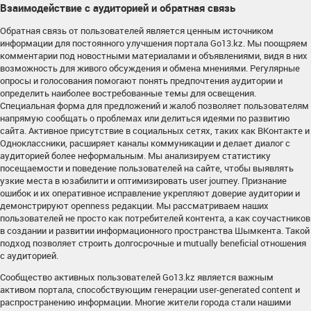
Взаимодействие с аудиторией и обратная связь
Обратная связь от пользователей является ценным источником
информации для постоянного улучшения портала Go13.kz. Мы поощряем
комментарии под новостными материалами и объявлениями, видя в них
возможность для живого обсуждения и обмена мнениями. Регулярные
опросы и голосования помогают понять предпочтения аудитории и
определить наиболее востребованные темы для освещения.
Специальная форма для предложений и жалоб позволяет пользователям
напрямую сообщать о проблемах или делиться идеями по развитию
сайта. Активное присутствие в социальных сетях, таких как ВКонтакте и
Одноклассники, расширяет каналы коммуникации и делает диалог с
аудиторией более неформальным. Мы анализируем статистику
посещаемости и поведение пользователей на сайте, чтобы выявлять
узкие места в юзабилити и оптимизировать user journey. Признание
ошибок и их оперативное исправление укрепляют доверие аудитории и
демонстрируют openness редакции. Мы рассматриваем наших
пользователей не просто как потребителей контента, а как соучастников
в создании и развитии информационного пространства Шымкента. Такой
подход позволяет строить долгосрочные и mutually beneficial отношения
с аудиторией.
Сообщество активных пользователей Go13.kz является важным
активом портала, способствующим генерации user-generated content и
распространению информации. Многие жители города стали нашими