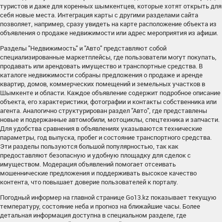
туристов и даже для коренных шымкентцев, которые хотят открыть для
себя новые места. Интеграция карты с другими разделами сайта
позволяет, например, сразу увидеть на карте расположение объекта из
объявления о продаже недвижимости или адрес мероприятия из афиши.
Разделы "Недвижимость" и "Авто" представляют собой
специализированные маркетплейсы, где пользователи могут покупать,
продавать или арендовать имущество и транспортные средства. В
каталоге недвижимости собраны предложения о продаже и аренде
квартир, домов, коммерческих помещений и земельных участков в
Шымкенте и области. Каждое объявление содержит подробное описание
объекта, его характеристики, фотографии и контакты собственника или
агента. Аналогично структурирован раздел "Авто", где представлены
новые и подержанные автомобили, мотоциклы, спецтехника и запчасти.
Для удобства сравнения в объявлениях указываются технические
параметры, год выпуска, пробег и состояние транспортного средства.
Эти разделы пользуются большой популярностью, так как
предоставляют безопасную и удобную площадку для сделок с
имуществом. Модерация объявлений помогает отсеивать
мошеннические предложения и поддерживать высокое качество
контента, что повышает доверие пользователей к порталу.
Погодный информер на главной странице Go13.kz показывает текущую
температуру, состояние неба и прогноз на ближайшие часы. Более
детальная информация доступна в специальном разделе, где