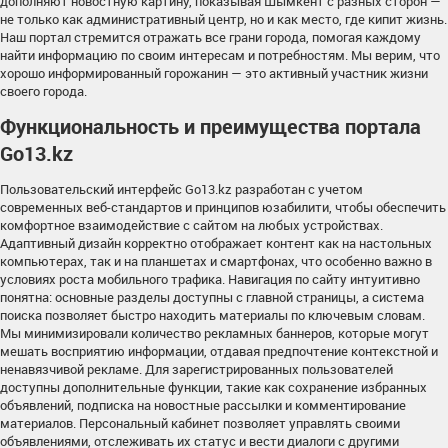
дополняют новостную картину, показывая Шымкент с разных сторон —
не только как административный центр, но и как место, где кипит жизнь.
Наш портал стремится отражать все грани города, помогая каждому
найти информацию по своим интересам и потребностям. Мы верим, что
хорошо информированный горожанин — это активный участник жизни
своего города.
Функциональность и преимущества портала
Go13.kz
Пользовательский интерфейс Go13.kz разработан с учетом
современных веб-стандартов и принципов юзабилити, чтобы обеспечить
комфортное взаимодействие с сайтом на любых устройствах.
Адаптивный дизайн корректно отображает контент как на настольных
компьютерах, так и на планшетах и смартфонах, что особенно важно в
условиях роста мобильного трафика. Навигация по сайту интуитивно
понятна: основные разделы доступны с главной страницы, а система
поиска позволяет быстро находить материалы по ключевым словам.
Мы минимизировали количество рекламных баннеров, которые могут
мешать восприятию информации, отдавая предпочтение контекстной и
ненавязчивой рекламе. Для зарегистрированных пользователей
доступны дополнительные функции, такие как сохранение избранных
объявлений, подписка на новостные рассылки и комментирование
материалов. Персональный кабинет позволяет управлять своими
объявлениями, отслеживать их статус и вести диалоги с другими