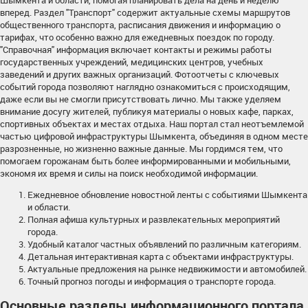
Шымкента и области, помогая планировать дела на день и неделю
вперед. Раздел "Транспорт" содержит актуальные схемы маршрутов
общественного транспорта, расписания движения и информацию о
тарифах, что особенно важно для ежедневных поездок по городу.
"Справочная" информация включает контакты и режимы работы
государственных учреждений, медицинских центров, учебных
заведений и других важных организаций. Фотоотчеты с ключевых
событий города позволяют наглядно ознакомиться с происходящим,
даже если вы не смогли присутствовать лично. Мы также уделяем
внимание досугу жителей, публикуя материалы о новых кафе, парках,
спортивных объектах и местах отдыха. Наш портал стал неотъемлемой
частью цифровой инфраструктуры Шымкента, объединяя в одном месте
разрозненные, но жизненно важные данные. Мы гордимся тем, что
помогаем горожанам быть более информированными и мобильными,
экономя их время и силы на поиск необходимой информации.
Ежедневное обновление новостной ленты с событиями Шымкента
и области.
Полная афиша культурных и развлекательных мероприятий
города.
Удобный каталог частных объявлений по различным категориям.
Детальная интерактивная карта с объектами инфраструктуры.
Актуальные предложения на рынке недвижимости и автомобилей.
Точный прогноз погоды и информация о транспорте города.
Основные разделы информационного портала