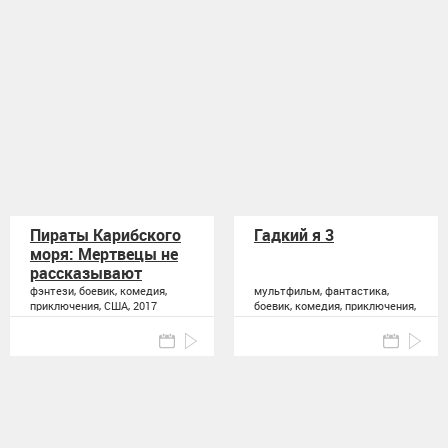
Пираты Карибского
Гадкий я 3
моря: Мертвецы не
рассказывают
сказки
фэнтези, боевик, комедия,
мультфильм, фантастика,
приключения, США, 2017
боевик, комедия, приключения,
семейный, США, 2017