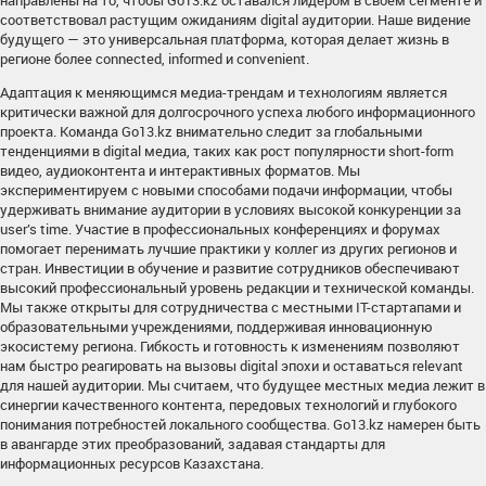
направлены на то, чтобы Go13.kz оставался лидером в своем сегменте и
соответствовал растущим ожиданиям digital аудитории. Наше видение
будущего — это универсальная платформа, которая делает жизнь в
регионе более connected, informed и convenient.
Адаптация к меняющимся медиа-трендам и технологиям является
критически важной для долгосрочного успеха любого информационного
проекта. Команда Go13.kz внимательно следит за глобальными
тенденциями в digital медиа, таких как рост популярности short-form
видео, аудиоконтента и интерактивных форматов. Мы
экспериментируем с новыми способами подачи информации, чтобы
удерживать внимание аудитории в условиях высокой конкуренции за
user’s time. Участие в профессиональных конференциях и форумах
помогает перенимать лучшие практики у коллег из других регионов и
стран. Инвестиции в обучение и развитие сотрудников обеспечивают
высокий профессиональный уровень редакции и технической команды.
Мы также открыты для сотрудничества с местными IT-стартапами и
образовательными учреждениями, поддерживая инновационную
экосистему региона. Гибкость и готовность к изменениям позволяют
нам быстро реагировать на вызовы digital эпохи и оставаться relevant
для нашей аудитории. Мы считаем, что будущее местных медиа лежит в
синергии качественного контента, передовых технологий и глубокого
понимания потребностей локального сообщества. Go13.kz намерен быть
в авангарде этих преобразований, задавая стандарты для
информационных ресурсов Казахстана.