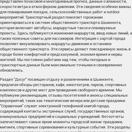
представлен почасовой и многодневный прогноз, данные о влажности,
скорости ветра и атмосферном давлении. Эти сведения особенно важны
для планирования поездок, сельскохозяйственных работ и outdoor
мероприятий. Транспортный раздел помогает горожанам
ориентироваться в системе общественного транспорта Шымкента,
которая включает автобусы, маршрутные такси и планируемые
проекты. Здесь публикуются изменения маршрутов, ввод новых линий, а
также полезные советы для пассажиров. Интеграция с картой города
позволяет визуализировать маршруты движения и остановки
общественного транспорта. Эти сервисы делают повседневную жизнь в
городе более комфортной и предсказуемой, экономя время и нервы
жителей. Мы постоянно работаем над тем, чтобы погодные и
транспортные данные были максимально точными и своевременно
обновлялись.
Раздел "Досуг" посвящен отдыху и развлечениям в Шымкенте,
предлагая обзоры ресторанов, кафе, кинотеатров, парков, спортивных
комплексов и других мест для проведения свободного времени. Мы
публикуем рекомендации, отзывы посетителей и анонсы специальных
мероприятий, таких как тематические вечера или детские праздники.
"Справочная" служит электронной телефонной книгой города,
содержащей контакты экстренных служб, государственных органов,
коммунальных предприятий и социальных учреждений. Фотоотчеты
запечатлевают самые яркие моменты городской жизни: праздники,
митинги, спортивные соревнования и культурные события. Эти разделы