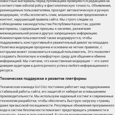
новостные материалы перед публикацией проверяются редакцией на
соответствие editorial policy и фактологическую точность. Объявления,
размещаемые пользователями, проходят автоматическую и ручную
модерацию, чтобы исключить спам, мошеннические предложения и
контент, нарушающий правила сайта. Мы строго следим за
соблюдением законодательства Республики Казахстан, удаляя
материалы, содержащие призывы к насилию, разжигание
межнациональной розни и другую запрещенную информацию.
Комментарии пользователей также модерируются, чтобы
поддерживать конструктивный и уважительный диалог на площадке.
Политика модерации прозрачна и основана на четких правилах, с
которыми может ознакомиться каждый пользователь. Это позволяет
создавать безопасную и комфортную среду для общения и обмена
информацией. Мы считаем, что качественная модерация — это залог
доверия аудитории и долгосрочного успеха любого информационного
ресурса.
Техническая поддержка и развитие платформы
Техническая команда Go13.kz постоянно работает над поддержанием
стабильной работы сайта, его защитой от кибератак и повышением
производительности. Мы используем надежный хостинг и современные
технологии разработки, чтобы обеспечить быструю загрузку страниц
даже при высокой посещаемости. Регулярные обновления программного
кода и систем безопасности помогают предотвращать уязвимости и
защищать данные пользователей. В случае возникновения технических