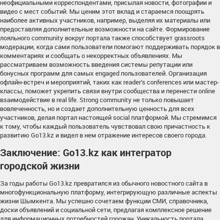
неофициальными корреспондентами, присылая новости, фотографии и
видео с мест событий. Мы ценим этот вклад и стараемся поощрять
наиболее активных участников, например, выделяя их материалы или
предоставляя дополнительные возможности на сайте. Формирование
лояльного community вокруг портала также способствует grassroots
модерации, когда сами пользователи помогают поддерживать порядок в
комментариях и сообщать о некорректных объявлениях. Мы
рассматриваем возможность введения системы репутации или
бонусных программ для самых engaged пользователей. Организация
офлайн-встреч и мероприятий, таких как reader’s conferences или мастер-
классы, поможет укрепить связи внутри сообщества и перенести online
взаимодействие в real life. Strong community не только повышает
вовлеченность, но и создает дополнительную ценность для всех
участников, делая портал настоящей social платформой. Мы стремимся
к тому, чтобы каждый пользователь чувствовал свою причастность к
развитию Go13.kz и видел в нем отражение интересов своего города.
Заключение: Go13.kz как интегратор
городской жизни
За годы работы Go13.kz превратился из обычного новостного сайта в
многофункциональную платформу, интегрирующую различные аспекты
жизни Шымкента. Мы успешно сочетаем функции СМИ, справочника,
доски объявлений и социальной сети, предлагая комплексное решение
для информационных потребностей горожан. Уникальность портала