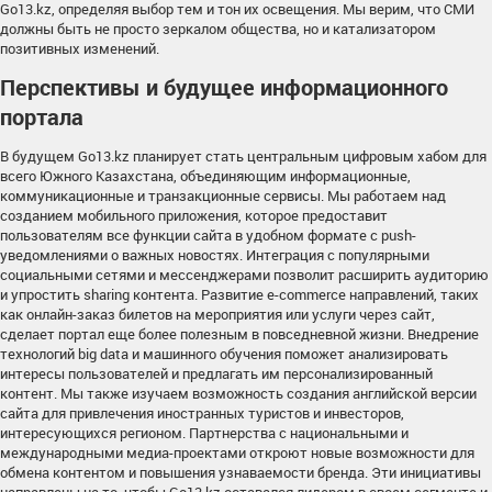
Go13.kz, определяя выбор тем и тон их освещения. Мы верим, что СМИ
должны быть не просто зеркалом общества, но и катализатором
позитивных изменений.
Перспективы и будущее информационного
портала
В будущем Go13.kz планирует стать центральным цифровым хабом для
всего Южного Казахстана, объединяющим информационные,
коммуникационные и транзакционные сервисы. Мы работаем над
созданием мобильного приложения, которое предоставит
пользователям все функции сайта в удобном формате с push-
уведомлениями о важных новостях. Интеграция с популярными
социальными сетями и мессенджерами позволит расширить аудиторию
и упростить sharing контента. Развитие e-commerce направлений, таких
как онлайн-заказ билетов на мероприятия или услуги через сайт,
сделает портал еще более полезным в повседневной жизни. Внедрение
технологий big data и машинного обучения поможет анализировать
интересы пользователей и предлагать им персонализированный
контент. Мы также изучаем возможность создания английской версии
сайта для привлечения иностранных туристов и инвесторов,
интересующихся регионом. Партнерства с национальными и
международными медиа-проектами откроют новые возможности для
обмена контентом и повышения узнаваемости бренда. Эти инициативы