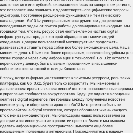
заключается в его глубокой локализации и focus на конкретном регионе,
что позволяет нам понимать и удовлетворять специфические запросы
аудитории. Постоянное расширение функционала и тематического
охвата делает Go13.kz универсальным инструментом для решения
повседневных задач, от поиска работы до планирования выходных. Мы
гордимся тем, что наш ресурс стал неотъемлемой частью digital
инфраструктуры города, к которой обращаются тысячи людей
ежедневно. Доверие пользователей мотивирует нас продолжать
развиваться и ставить перед собой все более амбициозные цели. Наша
миссия — делать Шымкент более прозрачным, connected и удобным для
жизни городом через силу информации и технологий. Go13.kz остается
верен своему девизу: быть главным проводником в насыщенной
событиями жизни южной столицы Казахстана.
В эпоху, когда информация становится ключевым ресурсом, роль таких
платформ, как Go13.kz, будет только возрастать. Мы намерены и
дальше инвестировать в качественный контент, инновационные сервисы
и укрепление сообщества вокруг портала. Будущее видится в создании
seamless digital experience, где границы между получением новостей,
поиском услуг и общением стираются. Go13.kz стремится быть не
просто сайтом, а digital ecosystem, которая обогащает жизнь каждого,
кто с ней взаимодействует. Мы благодарим наших пользователей за
доверие и активное участие в развитии проекта. Вместе мы сможем
сделать информационное пространство Шымкента еще более
насыщенным, полезным и интересным. Присоединяйтесь к нашему