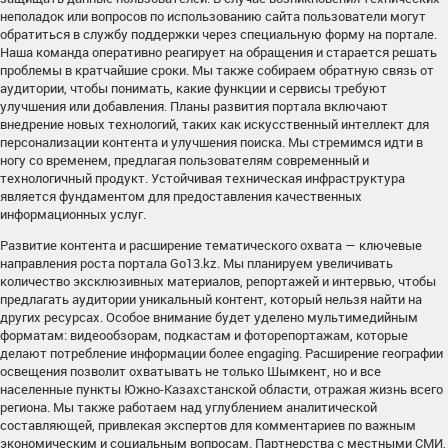
неполадок или вопросов по использованию сайта пользователи могут
обратиться в службу поддержки через специальную форму на портале.
Наша команда оперативно реагирует на обращения и старается решать
проблемы в кратчайшие сроки. Мы также собираем обратную связь от
аудитории, чтобы понимать, какие функции и сервисы требуют
улучшения или добавления. Планы развития портала включают
внедрение новых технологий, таких как искусственный интеллект для
персонализации контента и улучшения поиска. Мы стремимся идти в
ногу со временем, предлагая пользователям современный и
технологичный продукт. Устойчивая техническая инфраструктура
является фундаментом для предоставления качественных
информационных услуг.
Развитие контента и расширение тематического охвата — ключевые
направления роста портала Go13.kz. Мы планируем увеличивать
количество эксклюзивных материалов, репортажей и интервью, чтобы
предлагать аудитории уникальный контент, который нельзя найти на
других ресурсах. Особое внимание будет уделено мультимедийным
форматам: видеообзорам, подкастам и фоторепортажам, которые
делают потребление информации более engaging. Расширение географии
освещения позволит охватывать не только Шымкент, но и все
населенные пункты Южно-Казахстанской области, отражая жизнь всего
региона. Мы также работаем над углублением аналитической
составляющей, привлекая экспертов для комментариев по важным
экономическим и социальным вопросам. Партнерства с местными СМИ,