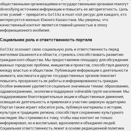
общественными организациями и государственными органами помогут
diversifying источники информации и повысить ее авторитетность. Цель
этих усилий — превратить Go13.kz в must-visit ресурс для каждого, кто
интересуется жизнью Южного Казахстана. Мы уверены, что
качественный контент является главной ценностью в эпоху
информационного изобилия.
Социальная роль и ответственность портала
Go13.kz осознает свою социальную роль и ответственность перед
жителями Шымкента и области, стремясь способствовать развитию
гражданского общества. Мы предоставляем площадку для обсуждения
важных городских проблем, инициатив и проектов, способствуя диалогу
между властью и обществом. Публикация информации о деятельности
акимата, маслихата и других государственных органов помогает
повысить прозрачность их работы и информированность граждан.
Особое внимание уделяется социально значимым темам: образованию,
здравоохранению, экологии и поддержке vulnerable групп населения. Мы
поддерживаем благотворительные акции и общественные движения,
освещая их деятельность и привлекая к участию широкую аудиторию.
Портал также играет educative роль, публикуя материалы о истории,
культуре и традициях региона, способствуя сохранению культурного
наследия. Мы стремимся к тому, чтобы наш контент не только
информировал, но и воспитывал, вдохновлял и объединял людей.
Социальная ответственность лежит в основе редакционной политики