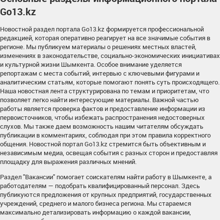
Go13.kz
Новостной раздел портала Go13.kz формируется профессиональной
редакцией, которая оперативно реагирует на все значимые события в
регионе. Мы публикуем материалы о решениях местных властей,
изменениях в законодательстве, социально-экономических инициативах
и культурной жизни Шымкента. Особое внимание уделяется
репортажам с места событий, интервью с ключевыми фигурами и
аналитическим статьям, которые помогают понять суть происходящего.
Наша новостная лента структурирована по темам и приоритетам, что
позволяет легко найти интересующие материалы. Важной частью
работы является проверка фактов и предоставление информации из
первоисточников, чтобы избежать распространения недостоверных
слухов. Мы также даем возможность нашим читателям обсуждать
публикации в комментариях, соблюдая при этом правила корректного
общения. Новостной портал Go13.kz стремится быть объективным и
независимым медиа, освещая события с разных сторон и предоставляя
площадку для выражения различных мнений.
Раздел "Вакансии" помогает соискателям найти работу в Шымкенте, а
работодателям — подобрать квалифицированный персонал. Здесь
публикуются предложения от крупных предприятий, государственных
учреждений, среднего и малого бизнеса региона. Мы стараемся
максимально детализировать информацию о каждой вакансии,