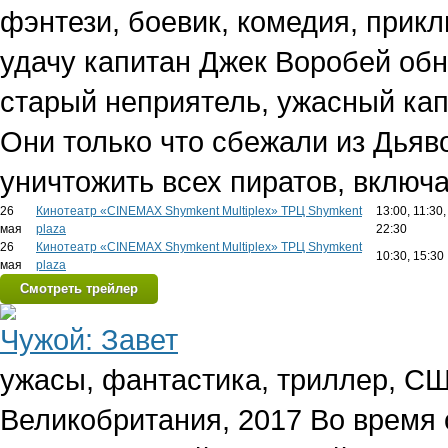
фэнтези, боевик, комедия, прик
удачу капитан Джек Воробей обна
старый неприятель, ужасный кап
Они только что сбежали из Дьяв
уничтожить всех пиратов, включ
26
Кинотеатр «CINEMAX Shymkent Multiplex» ТРЦ Shymkent
13:00, 11:30,
мая
plaza
22:30
26
Кинотеатр «CINEMAX Shymkent Multiplex» ТРЦ Shymkent
10:30, 15:30
мая
plaza
Смотреть трейлер
Чужой: Завет
ужасы, фантастика, триллер, СШ
Великобритания, 2017
Во время 