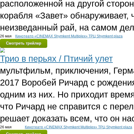
расположенной на другой сторон
корабля «Завет» обнаруживает, ч
неизведанный рай, на самом де
26 мая
Кинотеатр «CINEMAX Shymkent Multiplex» ТРЦ Shymkent plaza
Смотреть трейлер
Трио в перьях / Птичий улет
мультфильм, приключения, Герма
2017
Воробей Ричард с рождения
одним из них. Но приходит время
что Ричард не справится с перел
решает доказать всем, что он на
26 мая
Кинотеатр «CINEMAX Shymkent Multiplex» ТРЦ Shymkent plaza