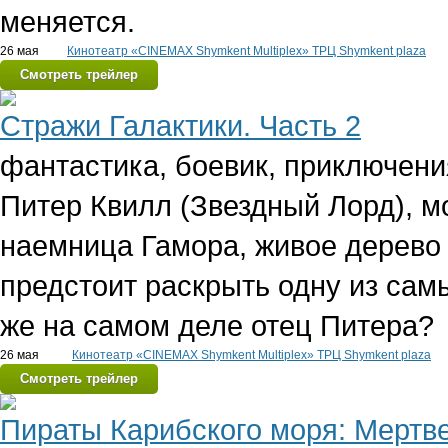
меняется.
26 мая
Кинотеатр «CINEMAX Shymkent Multiplex» ТРЦ Shymkent plaza
Смотреть трейлер
Стражи Галактики. Часть 2
фантастика, боевик, приключени
Питер Квилл (Звездный Лорд), м
наемница Гамора, живое дерево Г
предстоит раскрыть одну из самы
же на самом деле отец Питера?
26 мая
Кинотеатр «CINEMAX Shymkent Multiplex» ТРЦ Shymkent plaza
Смотреть трейлер
Пираты Карибского моря: Мертв