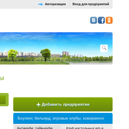
Авторизация
Вход для предприятий
сы
+
Добавить предприятие
Боулинг, бильярд, игровые клубы, коворкинги
Антикафе, тайм-кафе
Клуб настольных игр и