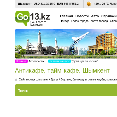
Шымкент
USD
311.2/315.0
EUR
343.8/351.2
+20... 29 °С
Ясно,
Главная
Новости
Авто
Справочн
Погода
Голос города
Карта города
Спра
Пятница
Фотоотчеты
Детский конкурс
"Дети-цветы жизни"
Антикафе, тайм-кафе, Шымкент
-
Cайт города Шымкент
/
Досуг
/
Боулинг, бильярд, игровые клубы, коворки
Поиск