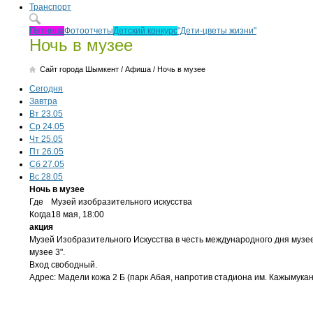
Транспорт
Пятница
Фотоотчеты
Детский конкурс
"Дети-цветы жизни"
Ночь в музее
Cайт города Шымкент
/
Афиша
/
Ночь в музее
Сегодня
Завтра
Вт 23.05
Ср 24.05
Чт 25.05
Пт 26.05
Сб 27.05
Вс 28.05
Ночь в музее
Где
Музей изобразительного искусства
Когда
18 мая,
18:00
акция
Музей Изобразительного Искусства в честь международного дня музее
музее 3".
Вход свободный.
Адрес: Мадели кожа 2 Б (парк Абая, напротив стадиона им. Кажымукан