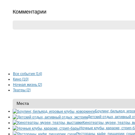
Комментарии
Все события [14]
Кино [10]
Ночная жизнь [2]
Театры [2]
Места
Боулинг, бильярд, игро
Детский отдых, активный о
Кинотеатры, музеи, театры, в
Ночные клубы, караоке, стрип-
Рестораны, кафе, пиццерии, суши