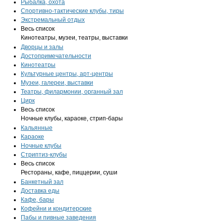
Рыбалка, охота
Спортивно-тактические клубы, тиры
Экстремальный отдых
Весь список
Кинотеатры, музеи, театры, выставки
Дворцы и залы
Достопримечательности
Кинотеатры
Культурные центры, арт-центры
Музеи, галереи, выставки
Театры, филармонии, органный зал
Цирк
Весь список
Ночные клубы, караоке, стрип-бары
Кальянные
Караоке
Ночные клубы
Стриптиз-клубы
Весь список
Рестораны, кафе, пиццерии, суши
Банкетный зал
Доставка еды
Кафе, бары
Кофейни и кондитерские
Пабы и пивные заведения