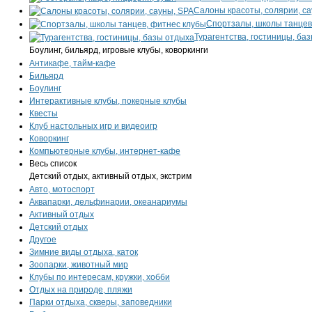
Салоны красоты, солярии, са
Спортзалы, школы танцев
Турагентства, гостиницы, ба
Боулинг, бильярд, игровые клубы, коворкинги
Антикафе, тайм-кафе
Бильярд
Боулинг
Интерактивные клубы, покерные клубы
Квесты
Клуб настольных игр и видеоигр
Коворкинг
Компьютерные клубы, интернет-кафе
Весь список
Детский отдых, активный отдых, экстрим
Авто, мотоспорт
Аквапарки, дельфинарии, океанариумы
Активный отдых
Детский отдых
Другое
Зимние виды отдыха, каток
Зоопарки, животный мир
Клубы по интересам, кружки, хобби
Отдых на природе, пляжи
Парки отдыха, скверы, заповедники