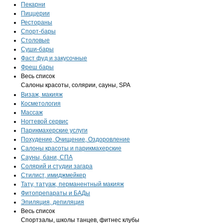
Пекарни
Пиццерии
Рестораны
Спорт-бары
Столовые
Суши-бары
Фаст фуд и закусочные
Фреш бары
Весь список
Салоны красоты, солярии, сауны, SPA
Визаж, макияж
Косметология
Массаж
Ногтевой сервис
Парикмахерские услуги
Похудение, Очищение, Оздоровление
Салоны красоты и парикмахерские
Сауны, бани, СПА
Солярий и студии загара
Стилист, имиджмейкер
Тату, татуаж, перманентный макияж
Фитопрепараты и БАДы
Эпиляция, депиляция
Весь список
Спортзалы, школы танцев, фитнес клубы