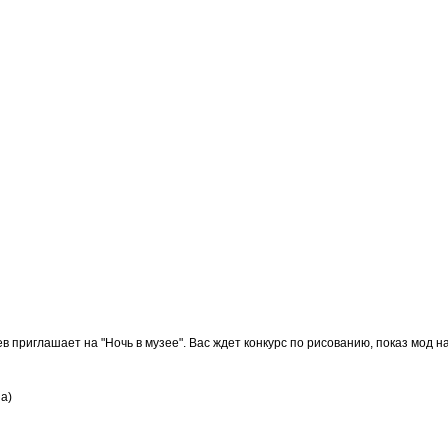
в приглашает на "Ночь в музее". В
ас ждет конкурс по рисованию, показ мод н
а)