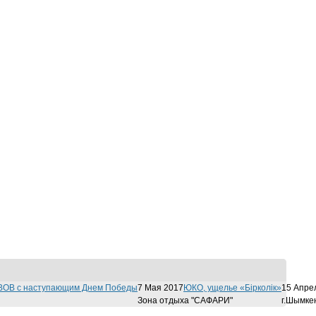
 ВОВ с наступающим Днем Победы
7 Мая 2017
ЮКО, ущелье «Бiрколiк»
15 Апре
Зона отдыха "САФАРИ"
г.Шымке