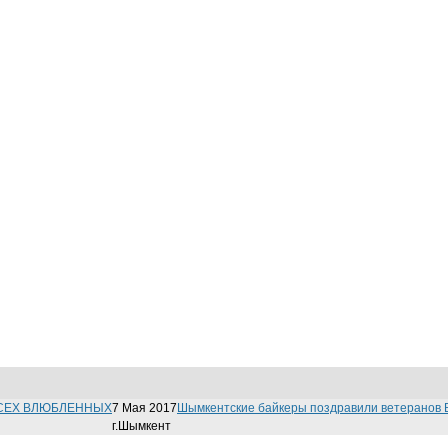
СЕХ ВЛЮБЛЕННЫХ
7 Мая 2017
Шымкентские байкеры поздравили ветеранов
г.Шымкент