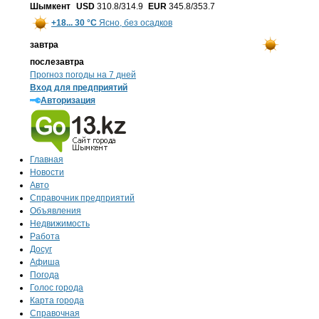
Шымкент
USD
310.8/314.9
EUR
345.8/353.7
+18... 30 °С
Ясно, без осадков
завтра
послезавтра
Прогноз погоды на 7 дней
Вход для предприятий
Авторизация
Главная
Новости
Авто
Справочник предприятий
Объявления
Недвижимость
Работа
Досуг
Афиша
Погода
Голос города
Карта города
Справочная