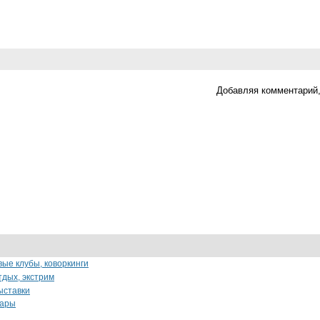
Добавляя комментарий,
вые клубы, коворкинги
тдых, экстрим
ыставки
бары