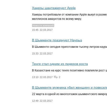
Хакеры шантажируют Apple
Хакеры потребовали от компании Apple выкуп в разме
миллионов аккаунтов по всему миру.
Новости компаний
15:45
22.03.2017
В Шымкенте празднуют Наурыз
В Шымкенте сегодня приготовили тысячу литров науры
15:33
22.03.2017
Тенге стал одним из лидеров роста
В Казахстане на курс тенге позитивно повлияли рост 
13:10
22.03.2017
2
В Шымкенте мужчина убил женщину и повесил
22 марта в одной из многоэтажек шымкентского микр
12:49
22.03.2017