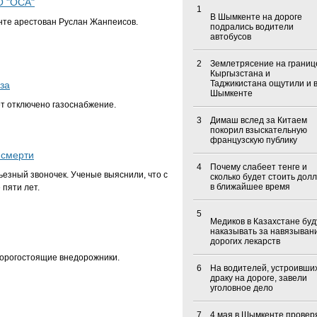
О "ОСА"
1
В Шымкенте на дороге
нте арестован Руслан Жанпеисов.
подрались водители
автобусов
2
Землетрясение на границ
Кыргызстана и
Таджикистана ощутили и 
за
Шымкенте
ет отключено газоснабжение.
3
Димаш вслед за Китаем
покорил взыскательную
французскую публику
 смерти
4
Почему слабеет тенге и
езный звоночек. Ученые выяснили, что с
сколько будет стоить дол
в ближайшее время
пяти лет.
5
Медиков в Казахстане буд
наказывать за навязыван
дорогих лекарств
дорогостоящие внедорожники.
6
На водителей, устроивши
драку на дороге, завели
уголовное дело
7
4 мая в Шымкенте провер