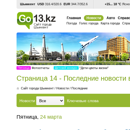
Шымкент
USD
316.4/320.6
EUR
344.7/352.6
+15... 18 °С
Ясно,
Главная
Новости
Авто
Справо
Погода
Голос города
Карта города
Спра
Пятница
Фотоотчеты
Детский конкурс
"Дети-цветы жизни"
Страница 14 - Последние новости
Cайт города Шымкент
/
Новости
/
Последние
Новости
Ключевые слова
Пятница,
24 марта