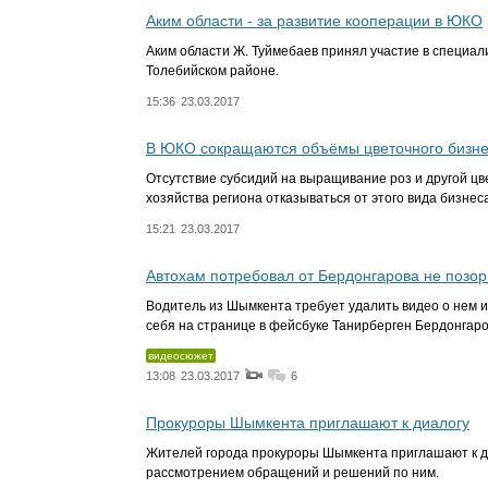
Аким области - за развитие кооперации в ЮКО
Аким области Ж. Туймебаев принял участие в специа
Толебийском районе.
15:36
23.03.2017
В ЮКО сокращаются объёмы цветочного бизн
Отсутствие субсидий на выращивание роз и другой ц
хозяйства региона отказываться от этого вида бизнес
15:21
23.03.2017
Автохам потребовал от Бердонгарова не позор
Водитель из Шымкента требует удалить видео о нем и 
себя на странице в фейсбуке Танирберген Бердонгаро
видеосюжет
13:08
23.03.2017
6
Прокуроры Шымкента приглашают к диалогу
Жителей города прокуроры Шымкента приглашают к ди
рассмотрением обращений и решений по ним.