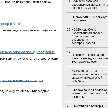
14
Водитель автобуса
в Шымкенте на мероприятии в рамках
рассказал как легко купить
права в Шымкенте
15
Фильм «АЛЖИР» покажут 
Шымкенте
центр в Актобе
16
К 2020 году Южно-
стве его родителям грозит штраф свыше
Казахстанская область
будет полностью
обеспечена
электроэнергией
кистана заработают круглосуточно
17
На строительстве дорог в
Казахстане будет работа
овых пункта пропуска, а три существующих
100 тысяч человек
18
Мужчина напал на
полицейского в Алматы и
угрожал акиматовской
крыло все возможности для
«ксивой»
19
В Казахстане с прилавков
ю динамику отношений в последние
может исчезнуть элитный
алкоголь
20
Шымкентские байкеры