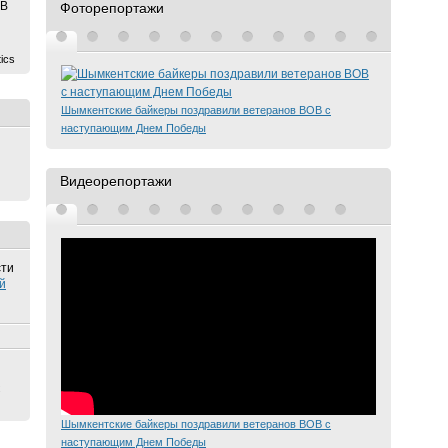
ОВ
Фоторепортажи
ics
Шымкентские байкеры поздравили ветеранов ВОВ с
наступающим Днем Победы
Видеорепортажи
сти
й
х
Шымкентские байкеры поздравили ветеранов ВОВ с
наступающим Днем Победы