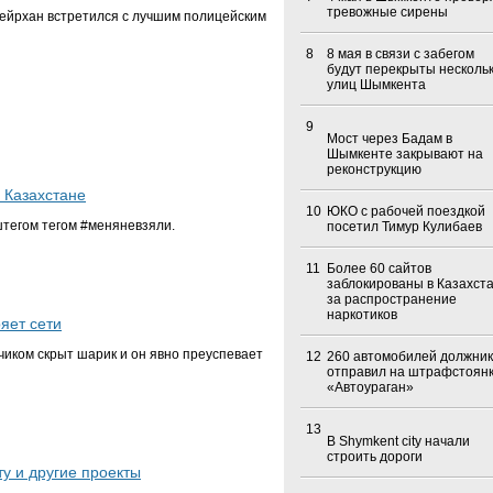
тревожные сирены
йрхан встретился с лучшим полицейским
8
8 мая в связи с забегом
будут перекрыты несколь
улиц Шымкента
9
Мост через Бадам в
Шымкенте закрывают на
реконструкцию
 Казахстане
10
ЮКО с рабочей поездкой
штегом тегом #меняневзяли.
посетил Тимур Кулибаев
11
Более 60 сайтов
заблокированы в Казахст
за распространение
наркотиков
яет сети
нчиком скрыт шарик и он явно преуспевает
12
260 автомобилей должник
отправил на штрафстоян
«Автоураган»
13
В Shymkent city начали
строить дороги
у и другие проекты