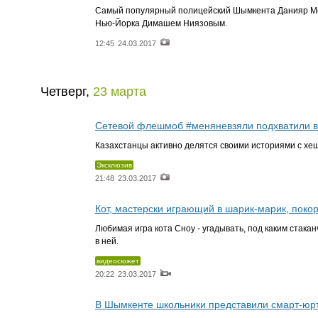
Самый популярный полицейский Шымкента Данияр Ме
Нью-Йорка Димашем Ниязовым.
12:45
24.03.2017
Четверг,
23 марта
Сетевой флешмоб #меняневзяли подхватили в
Казахстанцы активно делятся своими историями с хе
Эксклюзив
21:48
23.03.2017
Кот, мастерски играющий в шарик-марик, покор
Любимая игра кота Сноу - угадывать, под каким стака
в ней.
видеосюжет
20:22
23.03.2017
В Шымкенте школьники представили смарт-юрт