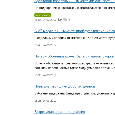
Арестован известный шымкентский активист О
По подозрению в шантаже и вымогательстве в Шымке
видеосюжет
15:58
24.03.2017
3
С 27 марта в Шымкенте пройдут отключения га
В отдельных районах Шымкента с 27 по 29 марта буд
15:43
24.03.2017
Потеря обоняния может быть сигналом скорой
Потеря обоняния в преклонном возрасте — очень серь
большой вероятностью такие люди умирают в течение 
15:36
24.03.2017
Пойманы угонщики дорогих джипов
В Астане задержана банда преступников, угонявших 
15:25
24.03.2017
Встретились два полицейских