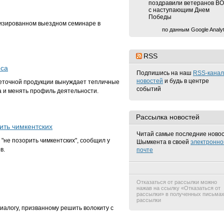
поздравили ветеранов В
с наступающим Днем
Победы
лизированном выездном семинаре в
по данным Google Analyt
RSS
еса
Подпишись на наш
RSS-канал
новостей
и будь в центре
веточной продукции вынуждает тепличные
событий
а и менять профиль деятельности.
Рассылка новостей
ить чимкентских
Читай самые последние ново
"не позорить чимкентских", сообщил у
Шымкента в своей
электронно
в.
почте
Отказаться от рассылки можно
нажав на ссылку «Отказаться от
рассылки» в полученных письма
рассылки
алогу, призванному решить волокиту с