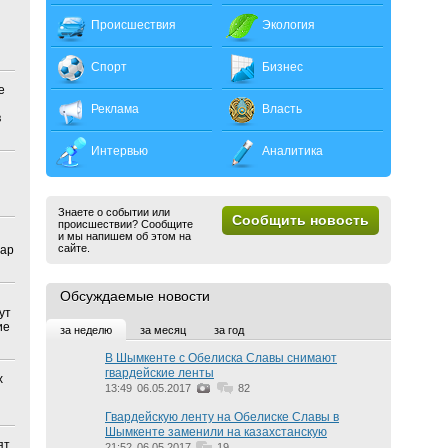
Происшествия
Экология
Спорт
Бизнес
е
Реклама
Власть
в
Интервью
Аналитика
Знаете о событии или
Сообщить новость
происшествии? Сообщите
и мы напишем об этом на
сайте.
лар
Обсуждаемые новости
ут
ие
за неделю
за месяц
за год
В Шымкенте с Обелиска Славы снимают
гвардейские ленты
х
13:49
06.05.2017
82
Гвардейскую ленту на Обелиске Славы в
Шымкенте заменили на казахстанскую
ят
21:52
06.05.2017
19