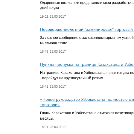
Одаренные школьники представили свои разработки 
дней науки.
19:02
23.03.2017
Несовершеннолетний "заминировал" торговый 
За ложное сообщение о заложенном взрывном устрой
миллиона тенге.
18:49
23.03.2017
Пункты пропуска на границе Казахстана и Узбе
На границе Казахстана и Узбекистана появится два н
- перейдут на круглосуточный режим.
18:41
23.03.2017
«Новое руководство Узбекистана полностью от
торговли»
Главы Казахстана и Узбекистана отмечают позитивну
месяцы.
18:01
23.03.2017