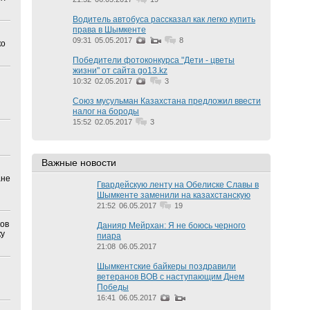
Водитель автобуса рассказал как легко купить
права в Шымкенте
09:31
05.05.2017
8
ко
Победители фотоконкурса "Дети - цветы
жизни" от сайта go13.kz
10:32
02.05.2017
3
Союз мусульман Казахстана предложил ввести
налог на бороды
15:52
02.05.2017
3
Важные новости
ане
Гвардейскую ленту на Обелиске Славы в
Шымкенте заменили на казахстанскую
21:52
06.05.2017
19
ов
Данияр Мейрхан: Я не боюсь черного
ку
пиара
21:08
06.05.2017
Шымкентские байкеры поздравили
ветеранов ВОВ с наступающим Днем
Победы
16:41
06.05.2017