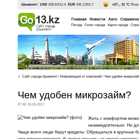
Шымкент
USD
308.6/312.4
EUR
345.1/352.7
+27... 31 °С
Ясно,
Главная
Новости
Авто
Справочн
Погода
Голос города
Карта города
Спра
Cайт города Шымкент
/
Информация от компаний
/
Чем удобен микроза
Чем удобен микрозайм?
07:49
16.05.2017
Жить с комфортом можно
незамедлительно. Но для
Чаще всего люди берут кредиты. Обращаться в крупные ба
или отремонтировать бытовую технику, не имеет никакого