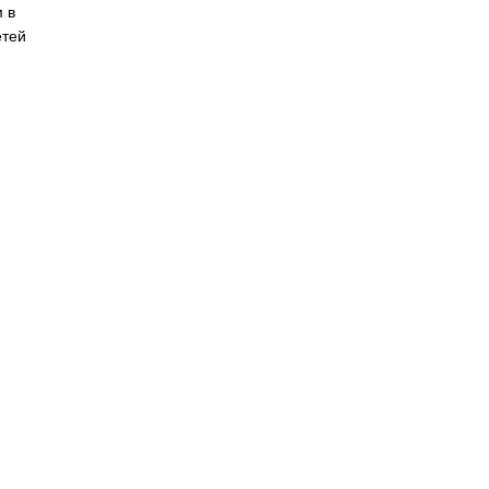
 в
етей