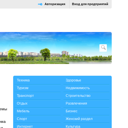
Авторизация
Вход для предприятий
Техника
Здоровье
Туризм
Недвижимость
Транспорт
Строительство
Отдых
Развлечения
лемы
Мебель
Бизнес
Спорт
Женский раздел
ома
Интернет
Культура
 и