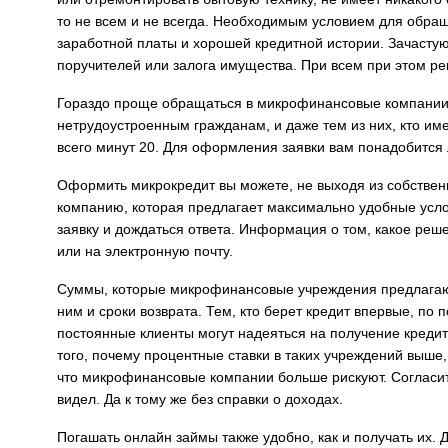
то не всем и не всегда. Необходимым условием для обра
заработной платы и хорошей кредитной истории. Зачасту
поручителей или залога имущества. При всем при этом ре
Гораздо проще обращаться в микрофинансовые компании,
нетрудоустроенным гражданам, и даже тем из них, кто им
всего минут 20. Для оформления заявки вам понадобится
Оформить микрокредит вы можете, не выходя из собственн
компанию, которая предлагает максимально удобные усло
заявку и дождаться ответа. Информация о том, какое ре
или на электронную почту.
Суммы, которые микрофинансовые учреждения предлагают
ним и сроки возврата. Тем, кто берет кредит впервые, по
постоянные клиенты могут надеяться на получение креди
того, почему процентные ставки в таких учреждений выше, 
что микрофинансовые компании больше рискуют. Согласитес
видел. Да к тому же без справки о доходах.
Погашать онлайн займы также удобно, как и получать их. 