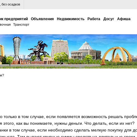
 без осадков
ик предприятий
Объявления
Недвижимость
Работа
Досуг
Афиша
вочная
Транспорт
йм?
 только в том случае, если появляется возможность решать проб
 этого, как вы понимаете, нужны деньги. Что делать, если их нет?
нки в том случае, если необходимо сделать мелкую покупку для д
 смысла. Там выдают крупные суммы средств на длительные сроки,