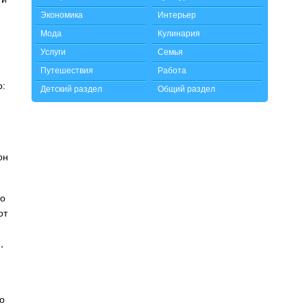
Экономика
Интерьер
Мода
Кулинария
Услуги
Семья
Путешествия
Работа
о:
Детский раздел
Общий раздел
он
по
от
,
го