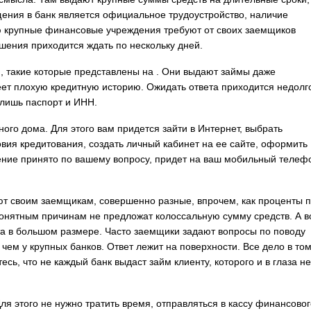
щения в банк является официальное трудоустройство, наличие
ю крупные финансовые учреждения требуют от своих заемщиков
шения приходится ждать по нескольку дней.
 такие которые представлены на . Они выдают займы даже
еет плохую кредитную историю. Ожидать ответа приходится недолг
 лишь паспорт и ИНН.
ого дома. Для этого вам придется зайти в Интернет, выбрать
вия кредитования, создать личный кабинет на ее сайте, оформить
шение принято по вашему вопросу, придет на ваш мобильный телеф
 своим заемщикам, совершенно разные, впрочем, как проценты 
 понятным причинам не предложат колоссальную сумму средств. А в
та в большом размере. Часто заемщики задают вопросы по поводу
чем у крупных банков. Ответ лежит на поверхности. Все дело в том
ь, что не каждый банк выдаст займ клиенту, которого и в глаза не
Для этого не нужно тратить время, отправляться в кассу финансово