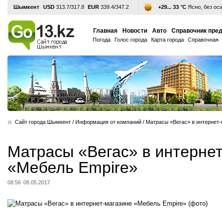
Шымкент
USD
313.7/317.8
EUR
339.4/347.2
+29... 33 °С
Ясно, без ос
Главная
Новости
Авто
Справочник пре
Погода
Голос города
Карта города
Справочная
Cайт города Шымкент
/
Информация от компаний
/
Матрасы «Вегас» в интернет-
Матрасы «Вегас» в интерне
«Мебель Empire»
08:56
08.05.2017