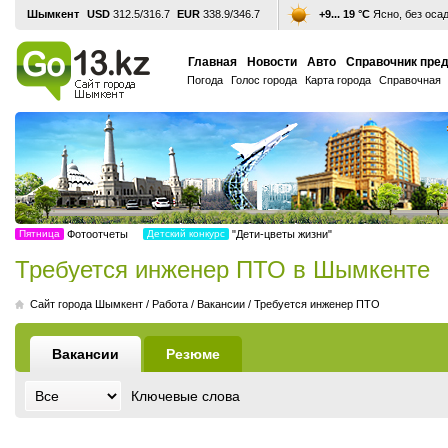
Шымкент
USD
312.5/316.7
EUR
338.9/346.7
+9... 19 °С
Ясно, без оса
Главная
Новости
Авто
Справочник пре
Погода
Голос города
Карта города
Справочная
Пятница
Фотоотчеты
Детский конкурс
"Дети-цветы жизни"
Требуется инженер ПТО в Шымкенте
Cайт города Шымкент
/
Работа
/
Вакансии
/
Требуется инженер ПТО
Вакансии
Резюме
Ключевые слова