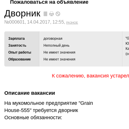
Пожаловаться на объявление
Дворник
№000601, 14.04.2017, 12:55,
РАЗНОЕ
"G
Зарплата
договорная
Ю
Занятость
Неполный день
К
Опыт работы
Не имеет значения
(
Образование
Не имеет значения
К сожалению, вакансия устаре
Описание вакансии
На мукомольное предприятие "Grain
House-555" требуется дворник
Основные обязанности: