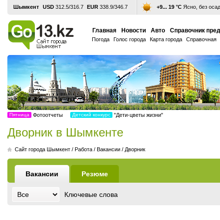
Шымкент
USD
312.5/316.7
EUR
338.9/346.7
+9... 19 °С
Ясно, без оса
Главная
Новости
Авто
Справочник пре
Погода
Голос города
Карта города
Справочная
Пятница
Фотоотчеты
Детский конкурс
"Дети-цветы жизни"
Дворник в Шымкенте
Cайт города Шымкент
/
Работа
/
Вакансии
/
Дворник
Вакансии
Резюме
Ключевые слова