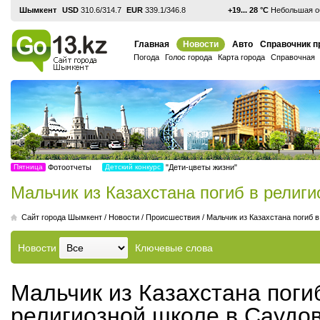
Шымкент
USD
310.6/314.7
EUR
339.1/346.8
+19... 28 °С
Небольшая об
Главная
Новости
Авто
Справочник п
Погода
Голос города
Карта города
Справочная
Пятница
Фотоотчеты
Детский конкурс
"Дети-цветы жизни"
Мальчик из Казахстана погиб в религ
Cайт города Шымкент
/
Новости
/
Происшествия
/
Мальчик из Казахстана погиб 
Новости
Ключевые слова
Мальчик из Казахстана поги
религиозной школе в Саудо