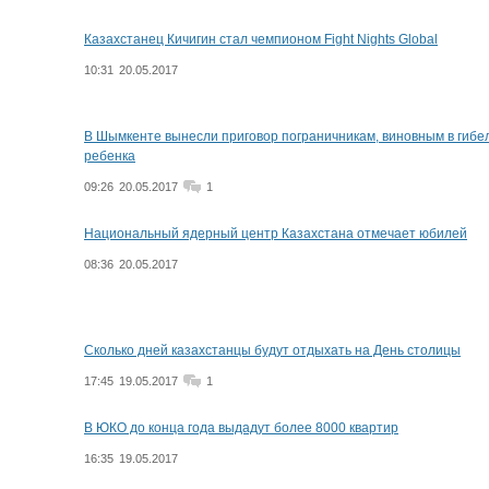
Казахстанец Кичигин стал чемпионом Fight Nights Global
10:31
20.05.2017
В Шымкенте вынесли приговор пограничникам, виновным в гибе
ребенка
09:26
20.05.2017
1
Национальный ядерный центр Казахстана отмечает юбилей
08:36
20.05.2017
Сколько дней казахстанцы будут отдыхать на День столицы
17:45
19.05.2017
1
В ЮКО до конца года выдадут более 8000 квартир
16:35
19.05.2017