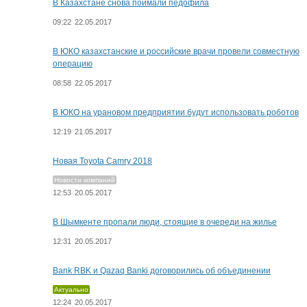
В Казахстане снова поймали педофила
09:22
22.05.2017
В ЮКО казахстанские и российские врачи провели совместную
операцию
08:58
22.05.2017
В ЮКО на урановом предприятии будут использовать роботов
12:19
21.05.2017
Новая Toyota Camry 2018
Новости компаний
12:53
20.05.2017
В Шымкенте пропали люди, стоящие в очереди на жилье
12:31
20.05.2017
Bank RBK и Qazaq Banki договорились об объединении
Актуально
12:24
20.05.2017