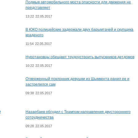
Подмыв автомобильного моста опасности для движения не
представляет
13:22
22.05.2017
В ЮКО полицейские задержали двух барымтачей и скупщика
краденого
11:54
22.05.2017
Нуротановцы обещают трудоустроить выпускников детдомов
10:22
22.05.2017
Отверженный поклонник девушки из Шымкента ранил ее и
застрелился сам
09:38
22.05.2017
О
Назарбаев обсудил с Трампом направления двустороннего
сотрудничества
09:28
22.05.2017