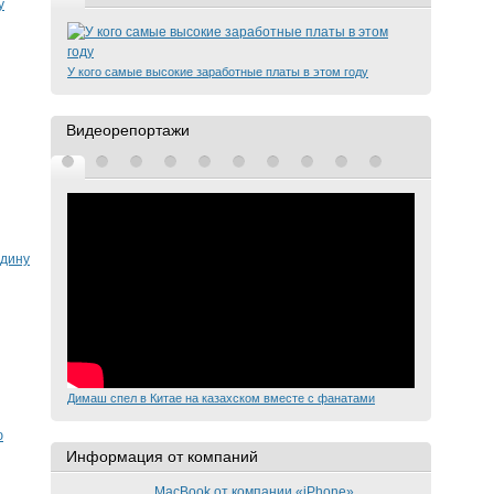
у
У кого самые высокие заработные платы в этом году
Видеорепортажи
ядину
Димаш спел в Китае на казахском вместе с фанатами
ю
Информация от компаний
MacBook от компании «iPhone»