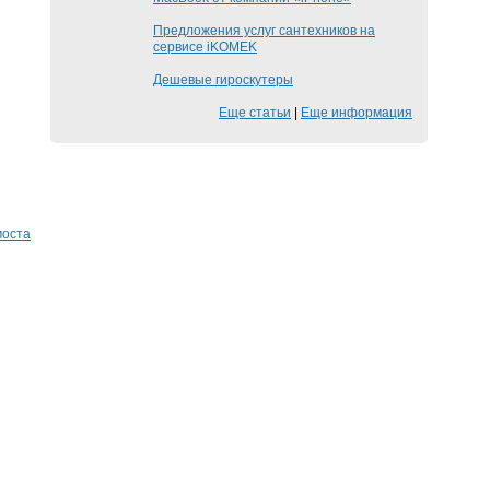
Предложения услуг сантехников на
сервисе iKOMEK
Дешевые гироскутеры
Еще статьи
|
Еще информация
моста