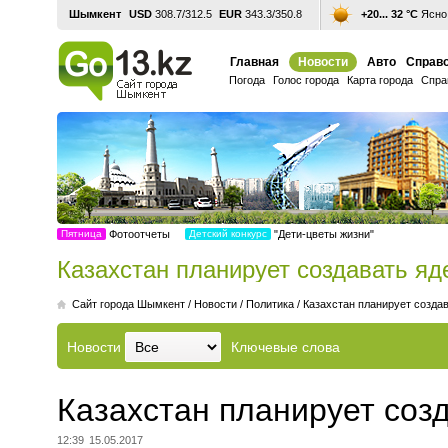
Шымкент
USD
308.7/312.5
EUR
343.3/350.8
+20... 32 °С
Ясно,
Главная
Новости
Авто
Справо
Погода
Голос города
Карта города
Спра
Пятница
Фотоотчеты
Детский конкурс
"Дети-цветы жизни"
Казахстан планирует создавать яд
Cайт города Шымкент
/
Новости
/
Политика
/
Казахстан планирует созда
Новости
Ключевые слова
Казахстан планирует соз
12:39
15.05.2017