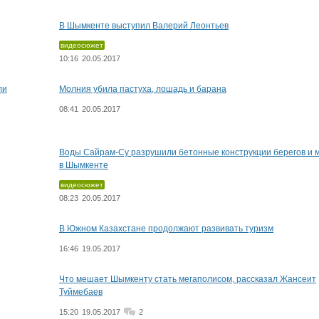
В Шымкенте выступил Валерий Леонтьев
видеосюжет
10:16
20.05.2017
ли
Молния убила пастуха, лошадь и барана
08:41
20.05.2017
Воды Сайрам-Су разрушили бетонные конструкции берегов и 
в Шымкенте
видеосюжет
08:23
20.05.2017
В Южном Казахстане продолжают развивать туризм
16:46
19.05.2017
Что мешает Шымкенту стать мегаполисом, рассказал Жансеит
Туймебаев
15:20
19.05.2017
2