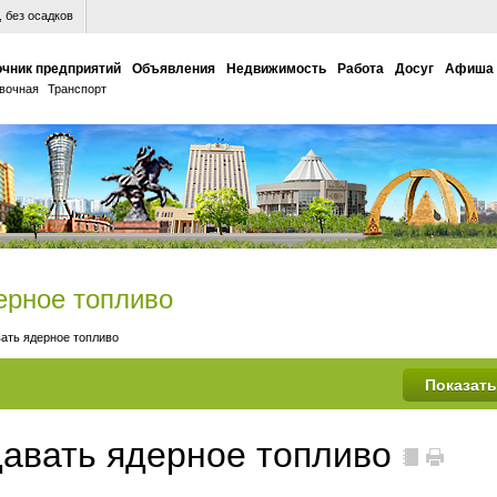
 без осадков
чник предприятий
Объявления
Недвижимость
Работа
Досуг
Афиша
вочная
Транспорт
ерное топливо
вать ядерное топливо
давать ядерное топливо