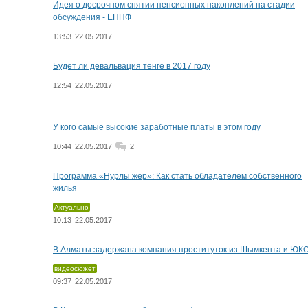
Идея о досрочном снятии пенсионных накоплений на стадии
обсуждения - ЕНПФ
13:53
22.05.2017
Будет ли девальвация тенге в 2017 году
12:54
22.05.2017
У кого самые высокие заработные платы в этом году
10:44
22.05.2017
2
Программа «Нурлы жер»: Как стать обладателем собственного
жилья
Актуально
10:13
22.05.2017
В Алматы задержана компания проституток из Шымкента и ЮК
видеосюжет
09:37
22.05.2017