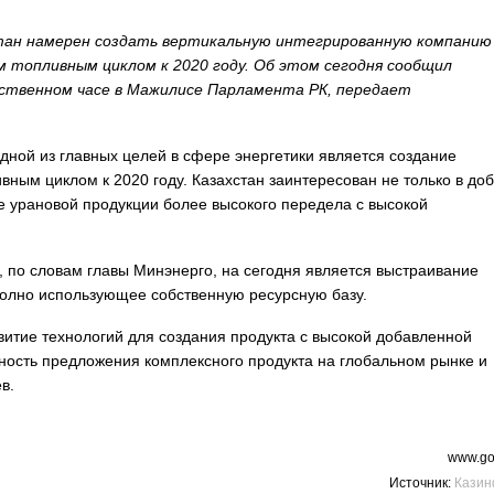
тан намерен создать вертикальную интегрированную компанию
м топливным циклом к 2020 году. Об этом сегодня сообщил
ственном часе в Мажилисе Парламента РК, передает
одной из главных целей в сфере энергетики является создание
ным циклом к 2020 году. Казахстан заинтересован не только в до
те урановой продукции более высокого передела с высокой
по словам главы Минэнерго, на сегодня является выстраивание
полно использующее собственную ресурсную базу.
итие технологий для создания продукта с высокой добавленной
ность предложения комплексного продукта на глобальном рынке и
в.
www.go
Источник:
Кази