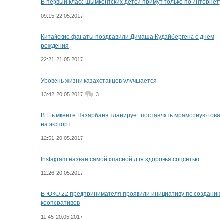
В первый класс шымкентских детей примут только по интернет
09:15
22.05.2017
Китайские фанаты поздравили Димаша Кудайбергена с днем
рождения
22:21
21.05.2017
Уровень жизни казахстанцев улучшается
13:42
20.05.2017
3
В Шымкенте Назарбаев планирует поставлять мраморную гов
на экспорт
12:51
20.05.2017
Instagram назван самой опасной для здоровья соцсетью
12:26
20.05.2017
В ЮКО 22 предпринимателя проявили инициативу по создани
кооперативов
11:45
20.05.2017