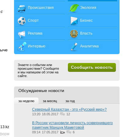
Происшествия
Экология
 с
Спорт
Бизнес
Реклама
Власть
Интервью
Аналитика
быче
Знаете о событии или
Сообщить новость
происшествии? Сообщите
и мы напишем об этом на
сайте.
Обсуждаемые новости
за неделю
за месяц
за год
Северный Казахстан - это «Русский мир»?
13:20
18.05.2017
12
В России установили личность осквернившего
13.kz
памятник Маншук Маметовой
09:14
17.05.2017
6
нформ