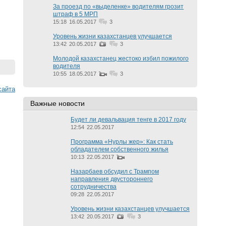
За проезд по «выделенке» водителям грозит
штраф в 5 МРП
15:18
16.05.2017
3
Уровень жизни казахстанцев улучшается
13:42
20.05.2017
3
Молодой казахстанец жестоко избил пожилого
водителя
10:55
18.05.2017
3
cайта
Важные новости
Будет ли девальвация тенге в 2017 году
12:54
22.05.2017
Программа «Нурлы жер»: Как стать
обладателем собственного жилья
10:13
22.05.2017
Назарбаев обсудил с Трампом
направления двустороннего
сотрудничества
09:28
22.05.2017
Уровень жизни казахстанцев улучшается
13:42
20.05.2017
3