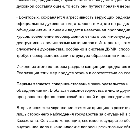
духовной составляющей, то есть они путают понятия веры
«Во-вторых, сохраняется агрессивность верующих радика
официальным духовенством, а также с теми, кто не разде
объединениями и лицами ведется незаконная проповедни
курсов, вовлечение несовершеннолетних в религиозную д
деструктивных религиозных материалов в Интернете, - от
служителей духовенства, особенно в системе ДУМК, спос
требует совершенствования структура образования и пов
Исходя из этого во втором разделе концепции предлагаю
Реализация этих мер предусмотрена в соответствии со с
Первым является совершенствование законодательства и 
объединениями. В области законотворчества в числе друг
прозрачности финансово-хозяйственной и проповедничес
Вторым является укрепление светских принципов развития
лишь стороннего наблюдения государства за ситуацией в 
Казахстана. Согласно концепции, светское государство об
внутренние дела и канонические вопросы религиозных об