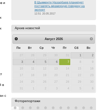
в и
В Шымкенте Назарбаев планирует
поставлять мраморную говядину на
экспорт
12:51
20.05.2017
х
Архив новостей
х
Август
2026
Пн
Вт
Ср
Чт
Пт
Сб
Вс
27
28
29
30
31
1
2
3
4
5
6
7
8
9
10
11
12
13
14
15
16
кт
17
18
19
20
21
22
23
24
25
26
27
28
29
30
й в
31
1
2
3
4
5
6
ан с
Фоторепортажи