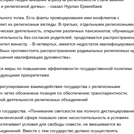
 и религиозной догмы», - сказал Нурлан Ермекбаев.
льного толка. Есть факты провоцирования ими конфликтов с
ляет их религиозные взгляды. В-третьих, отдельными религиозными
ческая деятельность, открытие различных пансионатов, обучающи
еятельность без согласия родителей, продолжается распространен
метил министр. - В-четвертых, имеется недостаток квалифицирова
обных противостоять распространению радикальных религиозных и
ышения квалификации духовенства».
тся меры по повышению эффективности государственной политики.
ледующими приоритетами.
регулирование взаимодействия государства с религиозными
их четко обозначена позиция по обеспечению транспарентности,
кой деятельности религиозных объединений.
 государства. «Понимание светскости как полного дистанцировани
религиозной сфере показало свою несостоятельность в условиях
еспечивает условия для свободы совести, не вмешивается во
ъединений. Вместе с тем государство должно осуществлять