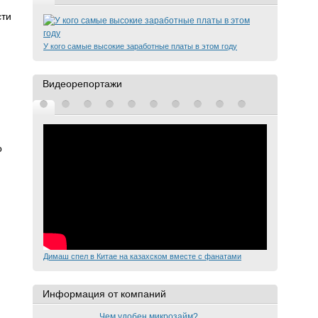
сти
У кого самые высокие заработные платы в этом году
Видеорепортажи
о
Димаш спел в Китае на казахском вместе с фанатами
Информация от компаний
Чем удобен микрозайм?