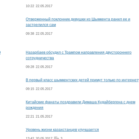
10:22
22.05.2017
Отверженный поклонник девушки из Шымкента ранил ее и
застрелился сам
09:38
22.05.2017
О
Назарбаев обсудил с Трампом направления двустороннего
сотрудничества
09:28
22.05.2017
В первый класс шымкентских детей примут только по интернет
09:15
22.05.2017
Китайские фанаты поздравили Димаша Кудайбергена с днем
рождения
22:21
21.05.2017
Уровень жизни казахстанцев улучшается
13:42
20.05.2017
3