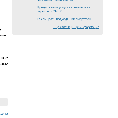
Предложения услуг сантехников на
сервисе iKOMEK
Как выбрать подходящий смартфон
и
Еще статьи
|
Еще информация
о
льше
13.kz
чник:
cайта