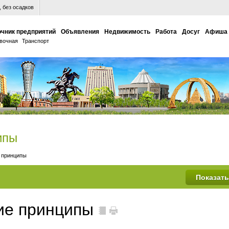
 без осадков
чник предприятий
Объявления
Недвижимость
Работа
Досуг
Афиша
вочная
Транспорт
ипы
е принципы
кие принципы