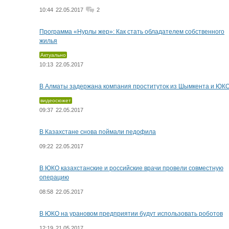
10:44
22.05.2017
2
Программа «Нурлы жер»: Как стать обладателем собственного
жилья
Актуально
10:13
22.05.2017
В Алматы задержана компания проституток из Шымкента и ЮК
видеосюжет
09:37
22.05.2017
В Казахстане снова поймали педофила
09:22
22.05.2017
В ЮКО казахстанские и российские врачи провели совместную
операцию
08:58
22.05.2017
В ЮКО на урановом предприятии будут использовать роботов
12:19
21.05.2017