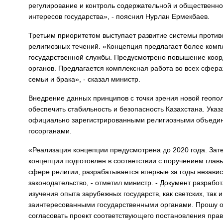
регулирование и контроль содержательной и общественно
интересов государства», - пояснил Нурлан Ермекбаев.
Третьим приоритетом выступает развитие системы против
религиозных течений. «Концепция предлагает более комп
государственной службы. Предусмотрено повышение коор
органов. Предлагается комплексная работа во всех сферах
семьи и брака», - сказал министр.
Внедрение данных принципов с точки зрения новой геопо
обеспечить стабильность и безопасность Казахстана. Ука
официально зарегистрированными религиозными объедин
госорганами.
«Реализация концепции предусмотрена до 2020 года. Зат
концепции подготовлен в соответствии с поручением глав
сфере религии, разрабатывается впервые за годы незави
законодательство, - отметил министр. - Документ разработ
изучения опыта зарубежных государств, как светских, так
заинтересованными государственными органами. Прошу о
согласовать проект соответствующего постановления прав