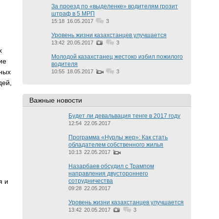
За проезд по «выделенке» водителям грозит
штраф в 5 МРП
15:18
16.05.2017
3
Уровень жизни казахстанцев улучшается
13:42
20.05.2017
3
х
Молодой казахстанец жестоко избил пожилого
ие
водителя
нных
10:55
18.05.2017
3
дей,
Важные новости
Будет ли девальвация тенге в 2017 году
12:54
22.05.2017
Программа «Нурлы жер»: Как стать
обладателем собственного жилья
10:13
22.05.2017
Назарбаев обсудил с Трампом
направления двустороннего
я и
сотрудничества
09:28
22.05.2017
Уровень жизни казахстанцев улучшается
13:42
20.05.2017
3