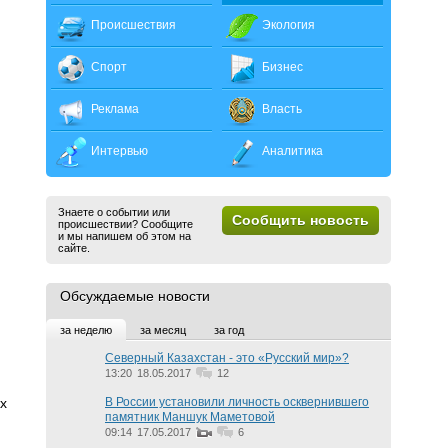
Происшествия
Экология
Спорт
Бизнес
Реклама
Власть
Интервью
Аналитика
Знаете о событии или
Сообщить новость
происшествии? Сообщите
и мы напишем об этом на
сайте.
Обсуждаемые новости
за неделю
за месяц
за год
Северный Казахстан - это «Русский мир»?
13:20
18.05.2017
12
х
В России установили личность осквернившего
памятник Маншук Маметовой
09:14
17.05.2017
6