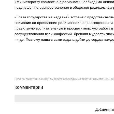
«Министерству совместно с регионами необходимо активи
недопущению распространения в обществе радикальных ре
«Глава государства на недавней встрече с представителя
внимание на проявление религиозной непросвещенности 
правильную воспитательную и просветительскую работу в
сосуществования всех конфессий. Древняя мудрость гласи
нигде. Поэтому наша с вами задача дойти до сердца кажд
Если вы заметили ошибку, выделите необходимый текст и нажмите Ctrl+Ent
Комментарии
Добавляя к