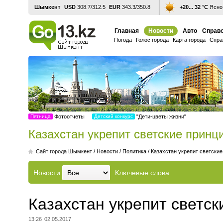
Шымкент
USD
308.7/312.5
EUR
343.3/350.8
+20... 32 °С
Ясно,
Главная
Новости
Авто
Справо
Погода
Голос города
Карта города
Спра
Пятница
Фотоотчеты
Детский конкурс
"Дети-цветы жизни"
Казахстан укрепит светские принц
Cайт города Шымкент
/
Новости
/
Политика
/
Казахстан укрепит светски
Новости
Ключевые слова
Казахстан укрепит светс
13:26
02.05.2017