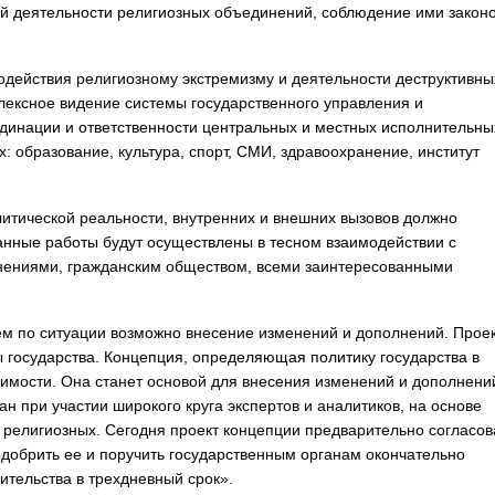
й деятельности религиозных объединений, соблюдение ими законо
одействия религиозному экстремизму и деятельности деструктивны
лексное видение системы государственного управления и
динации и ответственности центральных и местных исполнительны
: образование, культура, спорт, СМИ, здравоохранение, институт
литической реальности, внутренних и внешних вызовов должно
занные работы будут осуществлены в тесном взаимодействии с
ениями, гражданским обществом, всеми заинтересованными
ем по ситуации возможно внесение изменений и дополнений. Прое
ы государства. Концепция, определяющая политику государства в
симости. Она станет основой для внесения изменений и дополнени
ан при участии широкого круга экспертов и аналитиков, на основе
 и религиозных. Сегодня проект концепции предварительно согласов
добрить ее и поручить государственным органам окончательно
ительства в трехдневный срок».