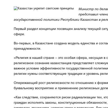
Министр по дела
представил член
государственной политики Республики Казахстан в рели
Первый раздел концепции посвящен анализу текущей ситу
сфере.
Во-первых, в Казахстане создана модель единства и согла
принадлежности.
«Религия в нашей стране – это особая сфера, несущая в
религиозное сознание казахстанцев представляет сложную
важное условие эффективности государственной политики
религии нужны соответствующие традиции и уровень религ
Опережающий рост религиозности по отношению к формир
буквальному восприятию и применению религиозных догм
«Как следствие, сохраняются риски радикализации тех, к
граждан исполнять законы, конституционные обязанности
символам, традициям, нормам этики и поведения. Для не