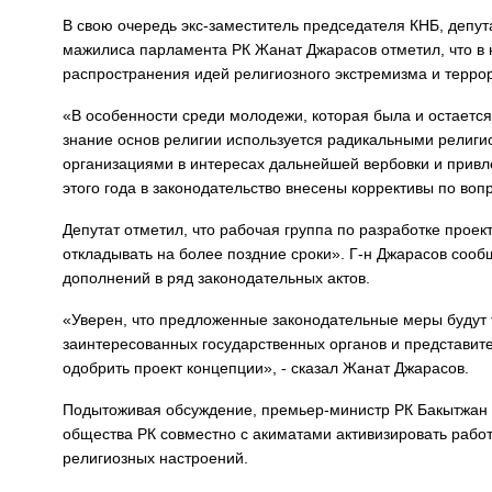
В свою очередь экс-заместитель председателя КНБ, депу
мажилиса парламента РК Жанат Джарасов отметил, что в
распространения идей религиозного экстремизма и терро
«В особенности среди молодежи, которая была и остаетс
знание основ религии используется радикальными рели
организациями в интересах дальнейшей вербовки и привле
этого года в законодательство внесены коррективы по воп
Депутат отметил, что рабочая группа по разработке проек
откладывать на более поздние сроки». Г-н Джарасов сооб
дополнений в ряд законодательных актов.
«Уверен, что предложенные законодательные меры будут
заинтересованных государственных органов и представит
одобрить проект концепции», - сказал Жанат Джарасов.
Подытоживая обсуждение, премьер-министр РК Бакытжан С
общества РК совместно с акиматами активизировать раб
религиозных настроений.