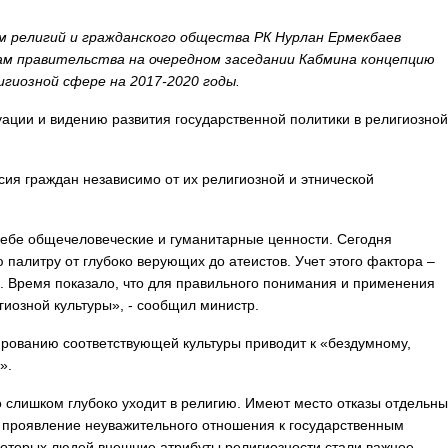
м религий и гражданского общества РК Нурлан Ермекбаев
ам правительства на очередном заседании Кабмина концепцию
гиозной сфере на 2017-2020 годы.
ации и видению развития государственной политики в религиозной
сия граждан независимо от их религиозной и этнической
 себе общечеловеческие и гуманитарные ценности. Сегодня
 палитру от глубоко верующих до атеистов. Учет этого фактора –
. Время показало, что для правильного понимания и применения
иозной культуры», - сообщил министр.
ованию соответствующей культуры приводит к «бездумному,
».
то слишком глубоко уходит в религию. Имеют место отказы отдельны
, проявление неуважительного отношения к государственным
которых людей внешние атрибуты религиозности стали важнее