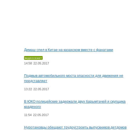
Димаш спел в Китае на казахском вместе с фанатами
видеосюжет
14:58
22.05.2017
Подмыв автомобильного моста опасности для движения не
представляет
13:22
22.05.2017
В ЮКО полицейские задержали двух барымтачей и скупщика
краденого
11:54
22.05.2017
Нуротановцы обещают трудоустроить выпускников детдомов