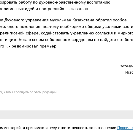
зировать работу по духовно-нравственному воспитанию,
лигиозных идей и настроений», - сказал он.
ми Духовного управления мусульман Казахстана обратил особое
молодого поколения, поэтому необходимо общими усилиями вест
 религиозной сфере, содействовать укреплению согласия и мирног
т: ищите Бога в своем собственном сердце, вы не найдете его бо
ого», - резюмировал премьер.
www.go
Исто
er, чтобы сообщить об этом редакции
омментарий, я принимаю и несу ответственность за выполнение
Правил 