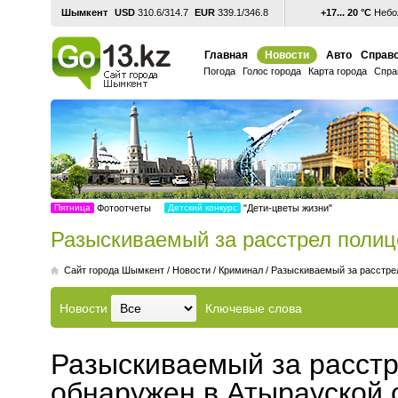
Шымкент
USD
310.6/314.7
EUR
339.1/346.8
+17... 20 °С
Небол
Главная
Новости
Авто
Справо
Погода
Голос города
Карта города
Спра
Пятница
Фотоотчеты
Детский конкурс
"Дети-цветы жизни"
Разыскиваемый за расстрел полиц
Cайт города Шымкент
/
Новости
/
Криминал
/
Разыскиваемый за расстрел
Новости
Ключевые слова
Разыскиваемый за расстр
обнаружен в Атырауской 