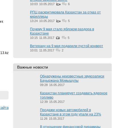
10:03
10.05.2017
6
РПЦ раскритиковала Казахстан за отказ от
кириллицы
т.
13:24
10.05.2017
5
Почему 9 мая стало яблоком раздора в
Казахстане
10:15
11.05.2017
5
Ветерану на 9 мая подарили пустой конверт
10:01
11.05.2017
2
13.kz
Важные новости
Обнаружены неизвестные звукозаписи
Бауыржана Момышулы
09:28
16.05.2017
Казахстан планирует создавать ядерное
топливо
12:39
15.05.2017
cайта
Продажи новых автомобилей в
Казахстане в этом году упали на 23%
11:26
15.05.2017
В отношении финансовой пирамиды