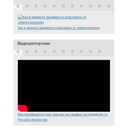
Как в акимате Шымкента спасались от землетрясения
Видеорепортажи
а
Выстрелившего в глаз девочке костанайца экстрадируют из
России в Казахстан