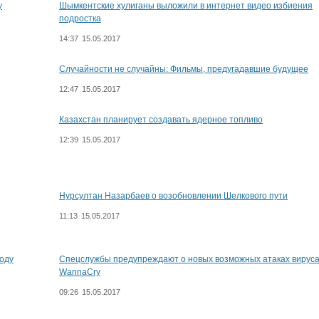
у
Шымкентские хулиганы выложили в интернет видео избиения
подростка
14:37
15.05.2017
Случайности не случайны: Фильмы, предугадавшие будущее
12:47
15.05.2017
Казахстан планирует создавать ядерное топливо
12:39
15.05.2017
Нурсултан Назарбаев о возобновлении Шелкового пути
11:13
15.05.2017
году
Спецслужбы предупреждают о новых возможных атаках вирус
WannaCry
09:26
15.05.2017