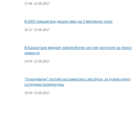
17:56
12.05.2017
В ЮКО барымтачи украли овец на 2 миллиона тенге
16:17
12.05.2017
В Казахстане внедрят европейскую систему контроля за обор
лекарств
14:07
12.05.2017
"Гелендваген" против пассажирского автобуса: за рулем сидел
сотрудник прокуратуры
10:49
12.05.2017