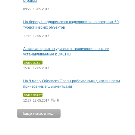
странах
09:22
13.05.2017
На берегу Шардаринского водохранилища построят 60
туристических объектов
17:16
12.05.2017
Астанчан приятно удивляют технические новинки,
устанавливаемые к ЭКСПО
видеосюжет
15:40
12.05.2017
На 9 мая у Обелиска Славы рабочие выкидывали цветы
принесенные шымкентцами
видеосюжет
12:27
12.05.2017
6
Ещё новости...