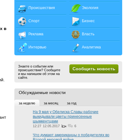
Происшествия
Экология
Спорт
Бизнес
х в
Реклама
Власть
Интервью
Аналитика
Знаете о событии или
Сообщить новость
происшествии? Сообщите
и мы напишем об этом на
сайте.
ий.
Обсуждаемые новости
за неделю
за месяц
за год
На 9 мая у Обелиска Славы рабочие
выкидывали цветы принесенные
ант
шымкентцами
12:27
12.05.2017
6
Что думают американцы о победителях во
Второй мировой войне