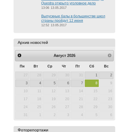
Questra открыто уголовное дело
13:06
13.05.2017
Выпускные балы в большинстве школ
страны пройдут 12 июня
12:52
13.05.2017
Архив новостей
Август
2026
Пн
Вт
Ср
Чт
Пт
Сб
Вс
27
28
29
30
31
1
2
3
4
5
6
7
8
9
10
11
12
13
14
15
16
17
18
19
20
21
22
23
24
25
26
27
28
29
30
31
1
2
3
4
5
6
Фоторепортажи