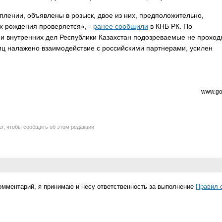
лении, объявлены в розыск, двое из них, предположительно,
х рождения проверяется», -
ранее сообщили
в КНБ РК. По
и внутренних дел Республики Казахстан подозреваемые не проходя
иц налажено взаимодействие с российскими партнерами, усилен
www.go
er, чтобы сообщить об этом редакции
омментарий, я принимаю и несу ответственность за выполнение
Правил 