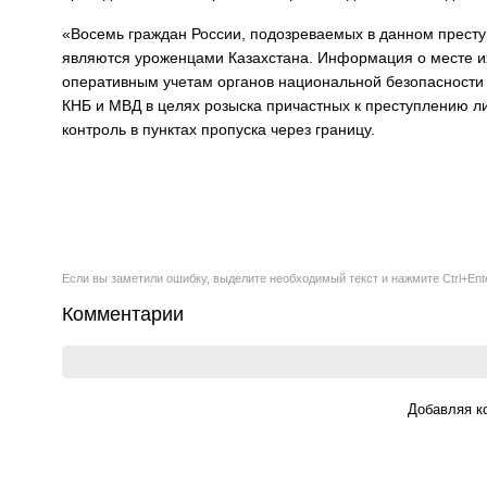
«Восемь граждан России, подозреваемых в данном преступ
являются уроженцами Казахстана. Информация о месте и
оперативным учетам органов национальной безопасности 
КНБ и МВД в целях розыска причастных к преступлению л
контроль в пунктах пропуска через границу.
Если вы заметили ошибку, выделите необходимый текст и нажмите Ctrl+Ent
Комментарии
Добавляя к