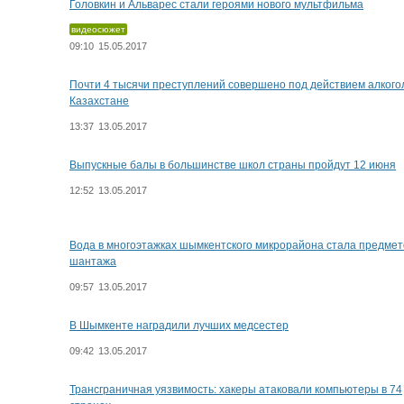
Головкин и Альварес стали героями нового мультфильма
видеосюжет
09:10
15.05.2017
Почти 4 тысячи преступлений совершено под действием алкого
Казахстане
13:37
13.05.2017
Выпускные балы в большинстве школ страны пройдут 12 июня
12:52
13.05.2017
Вода в многоэтажках шымкентского микрорайона стала предме
шантажа
09:57
13.05.2017
В Шымкенте наградили лучших медсестер
09:42
13.05.2017
Трансграничная уязвимость: хакеры атаковали компьютеры в 74