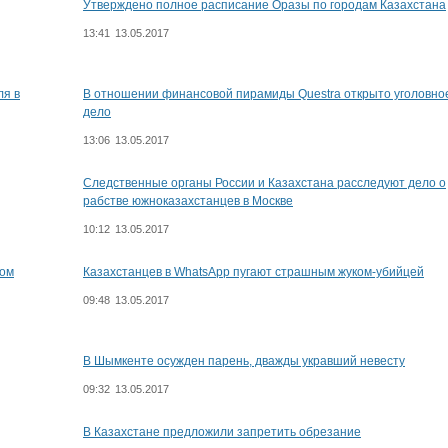
Утверждено полное расписание Оразы по городам Казахстана
13:41
13.05.2017
ля в
В отношении финансовой пирамиды Questra открыто уголовно
дело
13:06
13.05.2017
Следственные органы России и Казахстана расследуют дело о
рабстве южноказахстанцев в Москве
10:12
13.05.2017
том
Казахстанцев в WhatsApp пугают страшным жуком-убийцей
09:48
13.05.2017
В Шымкенте осужден парень, дважды укравший невесту
09:32
13.05.2017
В Казахстане предложили запретить обрезание