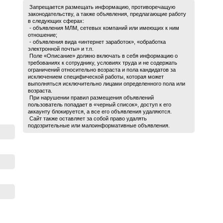
Запрещается размещать информацию, противоречащую
законодательству, а также объявления, предлагающие работу
в следующих сферах:
- объявления МЛМ, сетевых компаний или имеющих к ним
отношение;
- объявления вида «интернет заработок», «обработка
электронной почты» и т.п.
Поле «Описание» должно включать в себя информацию о
требованиях к сотруднику, условиях труда и не содержать
ограничений относительно возраста и пола кандидатов за
исключением специфической работы, которая может
выполняться исключительно лицами определенного пола или
возраста.
При нарушении правил размещения объявлений
пользователь попадает в «черный список», доступ к его
аккаунту блокируется, а все его объявления удаляются.
Сайт также оставляет за собой право удалять
подозрительные или малоинформативные объявления.