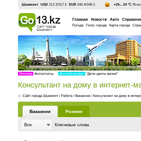
Шымкент
USD
313.3/317.5
EUR
340.4/348.2
+19... 24 °С
Ясно,
Главная
Новости
Авто
Справочн
Погода
Голос города
Карта города
Спра
Пятница
Фотоотчеты
Детский конкурс
"Дети-цветы жизни"
Консультант на дому в интернет-
Cайт города Шымкент
/
Работа
/
Вакансии
/
Консультант на дому в интер
Вакансии
Резюме
Ключевые слова