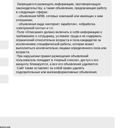
Запрещается размещать информацию, противоречащую
законодательству, а также объявления, предлагающие работу
в следующих сферах:
- объявления МЛМ, сетевых компаний или имеющих к ним
отношение;
- объявления вида «интернет заработок», «обработка
электронной почты» и т.п.
Поле «Описание» должно включать в себя информацию о
требованиях к сотруднику, условиях труда и не содержать
ограничений относительно возраста и пола кандидатов за
исключением специфической работы, которая может
выполняться исключительно лицами определенного пола или
возраста.
При нарушении правил размещения объявлений
пользователь попадает в «черный список», доступ к его
аккаунту блокируется, а все его объявления удаляются.
Сайт также оставляет за собой право удалять
подозрительные или малоинформативные объявления.
 версия