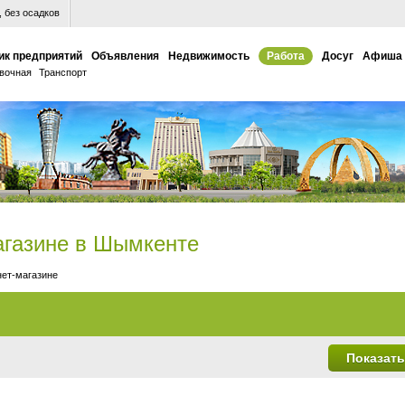
 без осадков
ик предприятий
Объявления
Недвижимость
Работа
Досуг
Афиша
вочная
Транспорт
магазине в Шымкенте
нет-магазине