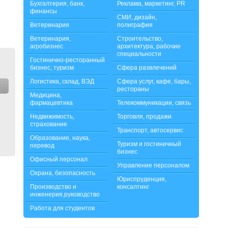
Бухгалтерия, банк,
Реклама, маркетинг, PR
финансы
СМИ, дизайн,
Ветеринария
полиграфия
Ветеринария,
Строительство,
агробизнес
архитектура, рабочие
специальности
Гостинично-ресторанный
бизнес, туризм
Сфера развлечений
Логистика, склад, ВЭД
Сфера услуг, кафе, бары,
рестораны
Медицина,
фармацевтика
Телекоммуникации, связь
Недвижимость,
Торговля, продажи
страхование
Транспорт, автосервис
Образование, наука,
Туризм и гостиничный
перевод
бизнес
Офисный персонал
Управление персоналом
Охрана, безопасность
Юриспруденция,
Производство и
консалтинг
инженерия,руководство
Работа для студентов