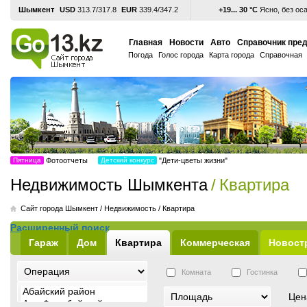
Шымкент
USD
313.7/317.8
EUR
339.4/347.2
+19... 30 °С
Ясно, без ос
Главная
Новости
Авто
Справочник пре
Погода
Голос города
Карта города
Справочная
Пятница
Фотоотчеты
Детский конкурс
"Дети-цветы жизни"
Недвижимость Шымкента
/
Квартира
Cайт города Шымкент
/
Недвижимость
/
Квартира
Расширенный поиск
Гараж
Дом
Квартира
Коммерческая
Новост
Комната
Гостинка
Цен