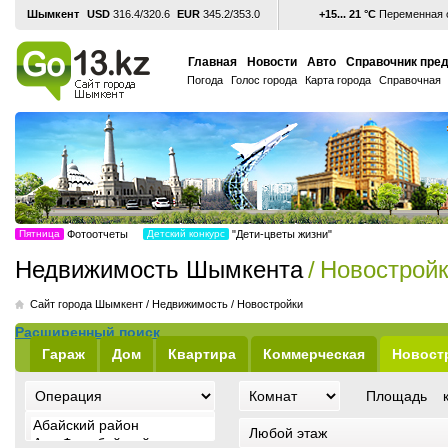
Шымкент
USD
316.4/320.6
EUR
345.2/353.0
+15... 21 °С
Переменная о
Главная
Новости
Авто
Справочник пре
Погода
Голос города
Карта города
Справочная
Пятница
Фотоотчеты
Детский конкурс
"Дети-цветы жизни"
Недвижимость Шымкента
/
Новострой
Cайт города Шымкент
/
Недвижимость
/
Новостройки
Расширенный поиск
Гараж
Дом
Квартира
Коммерческая
Новост
Площадь