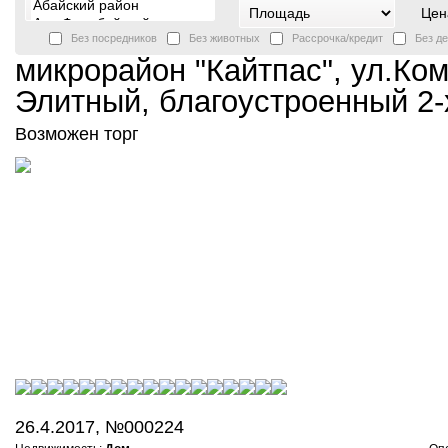
Цен
Без посредников
Без животных
Рассрочка/кредит
Без д
микрорайон "Кайтпас", ул.Ко
Элитный, благоустроенный 2-х
Возможен торг
26.4.2017, №000224