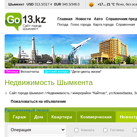
Шымкент
USD
313.3/317.4
EUR
340.3/348.0
+17... 21 °С
Ясно, без ос
Главная
Новости
Авто
Справочник пре
Погода
Голос города
Карта города
Справочная
Пятница
Фотоотчеты
Детский конкурс
"Дети-цветы жизни"
Недвижимость Шымкента
Cайт города Шымкент
/
Недвижимость
/
микрорайон "Кайтпас", ул.Комекбаева, Э
Пожаловаться на объявление
Расширенный поиск
Гараж
Дом
Квартира
Коммерческая
Новост
Комната
Гостинка