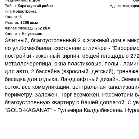
Недвижимость:
Дом
Оп
Район:
Каратауский район
Адрес:
микрорай
Тип:
Новостройка
Комнат:
6
Участок:
1200 кв.м
Жилая площадь:
252 кв.м
Комната:
Не указано
Элитный, благоустроенный 2-х этажный дом в микр
по ул.Комекбаева, состояние отличное - "Евроремо
постройки - жженный кирпич, общей площадью 272 
металлочерепица, окна пластиковые, полы - ламин
для авто, 2 бассейна (взрослый, детский), тренаже
беседка для отдыха. Ландшафтный дизайн. Земел
соток, все коммуникации, центральная канализаци
периметру. Заложен. Торг возможен. Рассмотрим 
благоустроенную квартиру с Вашей доплатой. С у
"GOLD-KAGANAT" - Гульмира Калдыбековна. Нурл