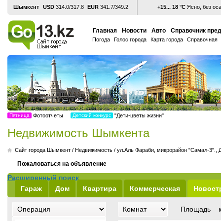
Шымкент
USD
314.0/317.8
EUR
341.7/349.2
+15... 18 °С
Ясно, без ос
Главная
Новости
Авто
Справочник пре
Погода
Голос города
Карта города
Справочная
Пятница
Фотоотчеты
Детский конкурс
"Дети-цветы жизни"
Недвижимость Шымкента
Cайт города Шымкент
/
Недвижимость
/
ул.Аль Фараби, микрорайон "Самал-3"., 
Пожаловаться на объявление
Расширенный поиск
Гараж
Дом
Квартира
Коммерческая
Новост
Площадь