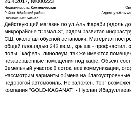
26.4.2017, №000223
Недвижимость:
Коммерческая
Оп
Район:
Абайский район
Адрес:
ул.Аль Фа
Назначение:
бизнес
Действующий магазин по ул.Аль Фараби (вдоль дор
микрорайоне "Самал-3", рядом развитая инфрастру
СШ, около автобусной остановки. Материал постро
общей площадью 242 кв.м., крыша - профнастил, о
полы - кафель, линолеум, так же имеются помеще
незавершенные помещения под кафе. Объект состо
Земельный участок 8 соток, все коммуникации, ого
Рассмотрим варианты обмена на благоустроенные -
недорогой автомобиль. Не заложен. Торг возможе
компания "GOLD-KAGANAT" - Нурлан Ибадуллаеви