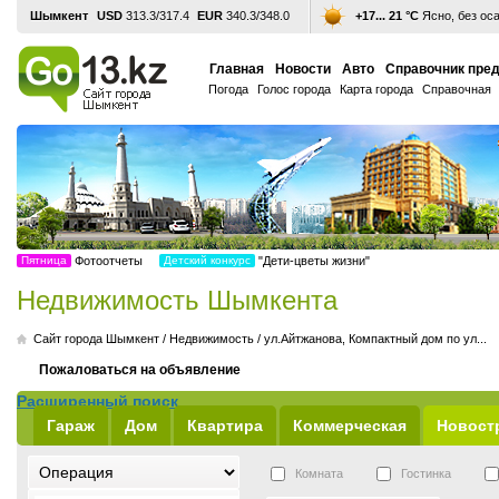
Шымкент
USD
313.3/317.4
EUR
340.3/348.0
+17... 21 °С
Ясно, без ос
Главная
Новости
Авто
Справочник пре
Погода
Голос города
Карта города
Справочная
Пятница
Фотоотчеты
Детский конкурс
"Дети-цветы жизни"
Недвижимость Шымкента
Cайт города Шымкент
/
Недвижимость
/
ул.Айтжанова, Компактный дом по ул...
Пожаловаться на объявление
Расширенный поиск
Гараж
Дом
Квартира
Коммерческая
Новост
Комната
Гостинка