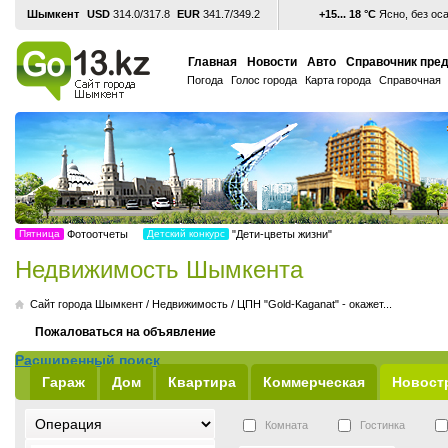
Шымкент
USD
314.0/317.8
EUR
341.7/349.2
+15... 18 °С
Ясно, без ос
Главная
Новости
Авто
Справочник пре
Погода
Голос города
Карта города
Справочная
Пятница
Фотоотчеты
Детский конкурс
"Дети-цветы жизни"
Недвижимость Шымкента
Cайт города Шымкент
/
Недвижимость
/
ЦПН "Gold-Kaganat" - окажет...
Пожаловаться на объявление
Расширенный поиск
Гараж
Дом
Квартира
Коммерческая
Новост
Комната
Гостинка