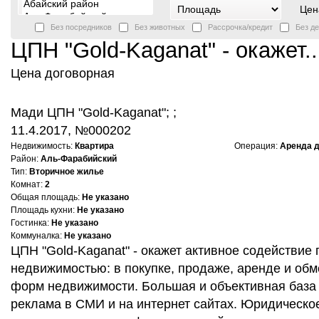
Цен
Без посредников
Без животных
Рассрочка/кредит
Без д
ЦПН "Gold-Kaganat" - окажет..
Цена договорная
Мади ЦПН "Gold-Kaganat"; ;
11.4.2017, №000202
Недвижимость:
Квартира
Операция:
Аренда 
Район:
Аль-Фарабийский
Тип:
Вторичное жилье
Комнат:
2
Общая площадь:
Не указано
Площадь кухни:
Не указано
Гостинка:
Не указано
Коммуналка:
Не указано
ЦПН "Gold-Kaganat" - окажет активное содействие 
недвижимостью: в покупке, продаже, аренде и обме
форм недвижимости. Большая и объективная база
реклама в СМИ и на интернет сайтах. Юридическо