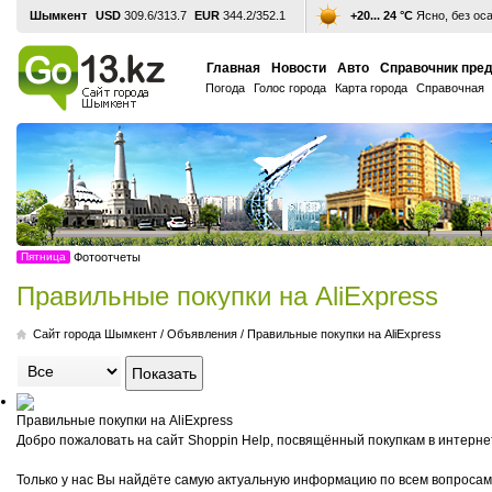
Шымкент
USD
309.6/313.7
EUR
344.2/352.1
+20... 24 °С
Ясно, без ос
Главная
Новости
Авто
Справочник пре
Погода
Голос города
Карта города
Справочная
Пятница
Фотоотчеты
Правильные покупки на AliExpress
Cайт города Шымкент
/
Объявления
/
Правильные покупки на AliExpress
Правильные покупки на AliExpress
Добро пожаловать на сайт Shoppin Help, посвящённый покупкам в интерне
Только у нас Вы найдёте самую актуальную информацию по всем вопросам,