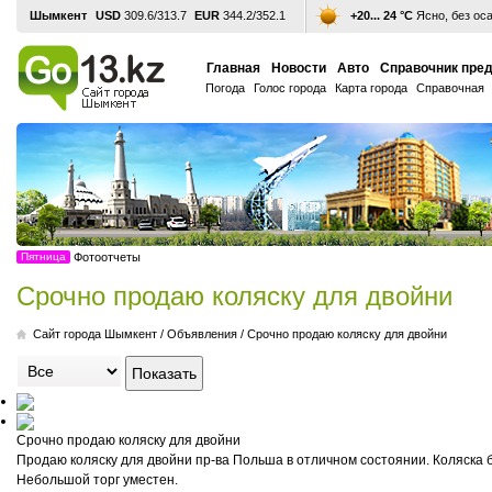
Шымкент
USD
309.6/313.7
EUR
344.2/352.1
+20... 24 °С
Ясно, без ос
Главная
Новости
Авто
Справочник пре
Погода
Голос города
Карта города
Справочная
Пятница
Фотоотчеты
Срочно продаю коляску для двойни
Cайт города Шымкент
/
Объявления
/
Срочно продаю коляску для двойни
Срочно продаю коляску для двойни
Продаю коляску для двойни пр-ва Польша в отличном состоянии. Коляска б
Небольшой торг уместен.