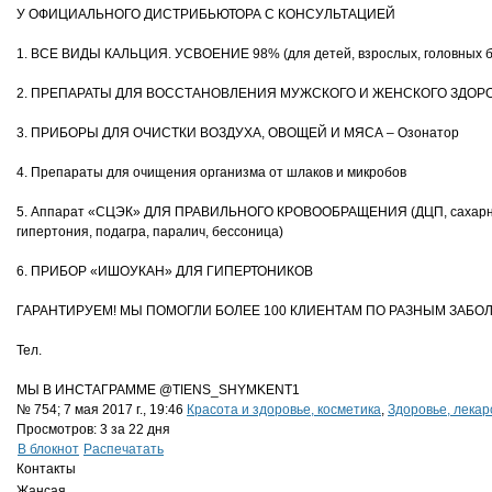
У ОФИЦИАЛЬНОГО ДИСТРИБЬЮТОРА C КОНСУЛЬТАЦИЕЙ
1. ВСЕ ВИДЫ КАЛЬЦИЯ. УСВОЕНИЕ 98% (для детей, взрослых, головных б
2. ПРЕПАРАТЫ ДЛЯ ВОССТАНОВЛЕНИЯ МУЖСКОГО И ЖЕНСКОГО ЗДОРОВЬЯ 
3. ПРИБОРЫ ДЛЯ ОЧИСТКИ ВОЗДУХА, ОВОЩЕЙ И МЯСА – Озонатор
4. Препараты для очищения организма от шлаков и микробов
5. Аппарат «СЦЭК» ДЛЯ ПРАВИЛЬНОГО КРОВООБРАЩЕНИЯ (ДЦП, сахарный диа
гипертония, подагра, паралич, бессоница)
6. ПРИБОР «ИШОУКАН» ДЛЯ ГИПЕРТОНИКОВ
ГАРАНТИРУЕМ! МЫ ПОМОГЛИ БОЛЕЕ 100 КЛИЕНТАМ ПО РАЗНЫМ ЗАБ
Тел.
МЫ В ИНСТАГРАММЕ @TIENS_SHYMKENT1
№ 754; 7 мая 2017 г., 19:46
Красота и здоровье, косметика
,
Здоровье, лекар
Просмотров: 3 за 22 дня
В блокнот
Распечатать
Контакты
Жансая