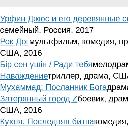
Урфин Джюс и его деревянные 
семейный, Россия, 2017
Рок Дог
мультфильм, комедия, пр
США, 2016
Бір сен үшін / Ради тебя
мелодрам
Наваждение
триллер, драма, СШ
Мухаммад: Посланник Бога
драма
Затерянный город Z
боевик, драм
США, 2016
Кухня. Последняя битва
комедия,