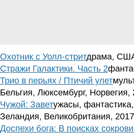
Охотник с Уолл-стрит
драма, США
Стражи Галактики. Часть 2
фанта
Трио в перьях / Птичий улет
муль
Бельгия, Люксембург, Норвегия,
Чужой: Завет
ужасы, фантастика,
Зеландия, Великобритания, 201
Доспехи бога: В поисках сокров