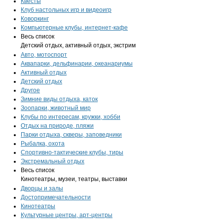
Квесты
Клуб настольных игр и видеоигр
Коворкинг
Компьютерные клубы, интернет-кафе
Весь список
Детский отдых, активный отдых, экстрим
Авто, мотоспорт
Аквапарки, дельфинарии, океанариумы
Активный отдых
Детский отдых
Другое
Зимние виды отдыха, каток
Зоопарки, животный мир
Клубы по интересам, кружки, хобби
Отдых на природе, пляжи
Парки отдыха, скверы, заповедники
Рыбалка, охота
Спортивно-тактические клубы, тиры
Экстремальный отдых
Весь список
Кинотеатры, музеи, театры, выставки
Дворцы и залы
Достопримечательности
Кинотеатры
Культурные центры, арт-центры