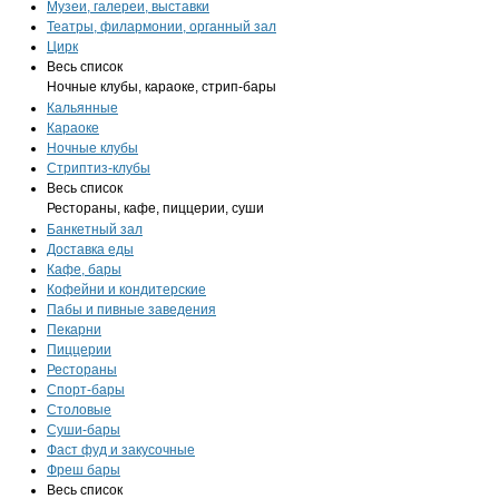
Музеи, галереи, выставки
Театры, филармонии, органный зал
Цирк
Весь список
Ночные клубы, караоке, стрип-бары
Кальянные
Караоке
Ночные клубы
Стриптиз-клубы
Весь список
Рестораны, кафе, пиццерии, суши
Банкетный зал
Доставка еды
Кафе, бары
Кофейни и кондитерские
Пабы и пивные заведения
Пекарни
Пиццерии
Рестораны
Спорт-бары
Столовые
Суши-бары
Фаст фуд и закусочные
Фреш бары
Весь список