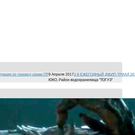
урнир по теннису серии ITF
9 Апреля 2017
3-й ЕЖЕГОДНЫЙ ДЖИП-ТРИАЛ 201
ЮКО, Район водохранилища "ТОГУЗ"