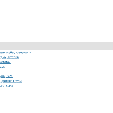
вые клубы, коворкинги
тдых, экстрим
ыставки
бары
уны, SPA
, фитнес клубы
зы отдыха