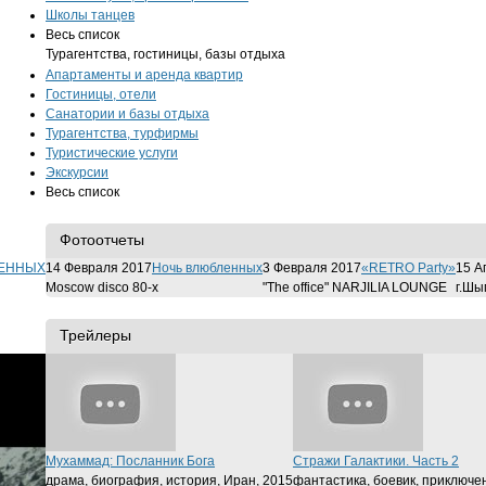
Школы танцев
Весь список
Турагентства, гостиницы, базы отдыха
Апартаменты и аренда квартир
Гостиницы, отели
Санатории и базы отдыха
Турагентства, турфирмы
Туристические услуги
Экскурсии
Весь список
Фотоотчеты
ЛЕННЫХ
14 Февраля 2017
Ночь влюбленных
3 Февраля 2017
«RETRO Party»
15 А
Moscow disco 80-х
"The office" NARJILIA LOUNGE
г.Шы
Трейлеры
Мухаммад: Посланник Бога
Стражи Галактики. Часть 2
драма, биография, история, Иран, 2015
фантастика, боевик, приключе