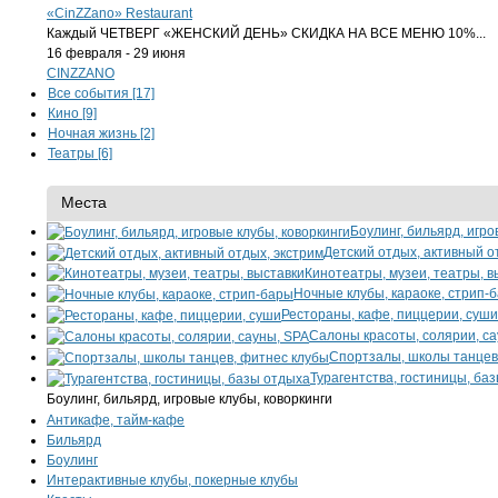
«CinZZano» Restaurant
Каждый ЧЕТВЕРГ «ЖЕНСКИЙ ДЕНЬ»
СКИДКА НА ВСЕ МЕНЮ 10%...
16 февраля - 29 июня
CINZZANO
Все события [17]
Кино [9]
Ночная жизнь [2]
Театры [6]
Места
Боулинг, бильярд, игро
Детский отдых, активный о
Кинотеатры, музеи, театры, в
Ночные клубы, караоке, стрип-
Рестораны, кафе, пиццерии, суши
Салоны красоты, солярии, са
Спортзалы, школы танцев
Турагентства, гостиницы, ба
Боулинг, бильярд, игровые клубы, коворкинги
Антикафе, тайм-кафе
Бильярд
Боулинг
Интерактивные клубы, покерные клубы