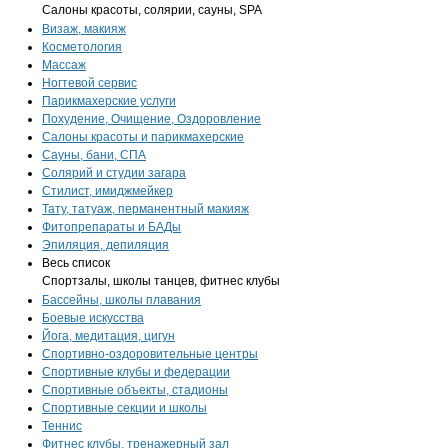
Салоны красоты, солярии, сауны, SPA
Визаж, макияж
Косметология
Массаж
Ногтевой сервис
Парикмахерские услуги
Похудение, Очищение, Оздоровление
Салоны красоты и парикмахерские
Сауны, бани, СПА
Солярий и студии загара
Стилист, имиджмейкер
Тату, татуаж, перманентный макияж
Фитопрепараты и БАДы
Эпиляция, депиляция
Весь список
Спортзалы, школы танцев, фитнес клубы
Бассейны, школы плавания
Боевые искусства
Йога, медитация, цигун
Спортивно-оздоровительные центры
Спортивные клубы и федерации
Спортивные объекты, стадионы
Спортивные секции и школы
Теннис
Фитнес клубы, тренажерный зал