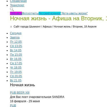
Справочная
Транспорт
Пятница
Фотоотчеты
Детский конкурс
"Дети-цветы жизни"
Ночная жизнь - Афиша на Вторник, 
Cайт города Шымкент
/
Афиша
/
Ночная жизнь
/
Вторник, 18 Апреля
Сегодня
Завтра
Пт 12.05
Сб 13.05
Вс 14.05
Пн 15.05
Вт 16.05
Ср 17.05
Чт 18.05
Пт 19.05
Сб 20.05
Вс 21.05
Ночная жизнь
PUB BEER XIII
Для Вас поет очаровательная SANDRA
16 февраля - 29 июня
PUB