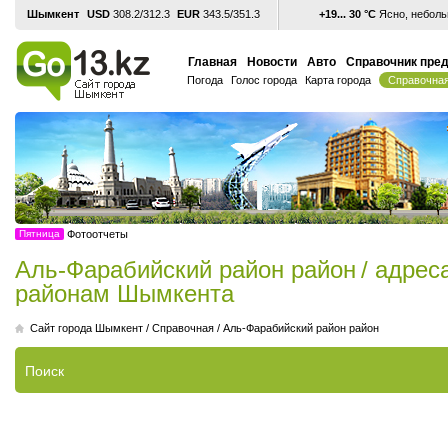
Шымкент
USD
308.2/312.3
EUR
343.5/351.3
+19... 30 °С
Ясно, неболь
Главная
Новости
Авто
Справочник пре
Погода
Голос города
Карта города
Справочна
Пятница
Фотоотчеты
Аль-Фарабийский район район
/ адрес
районам Шымкента
Cайт города Шымкент
/
Справочная
/
Аль-Фарабийский район район
Поиск