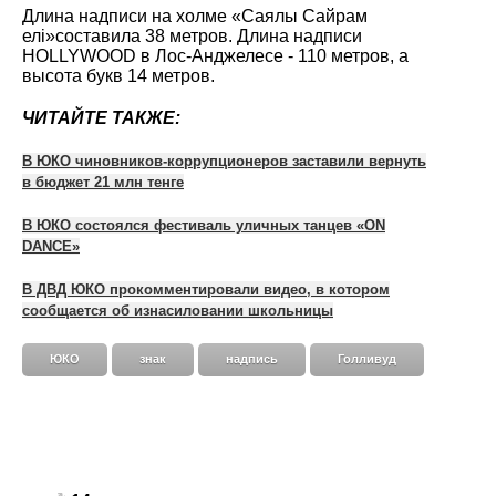
Длина надписи на холме «Саялы Сайрам
елі»составила 38 метров. Длина надписи
HOLLYWOOD в Лос-Анджелесе - 110 метров, а
высота букв 14 метров.
ЧИТАЙТЕ ТАКЖЕ:
В ЮКО чиновников-коррупционеров заставили вернуть
в бюджет 21 млн тенге
В ЮКО состоялся фестиваль уличных танцев «ON
DANCE»
В ДВД ЮКО прокомментировали видео, в котором
сообщается об изнасиловании школьницы
ЮКО
знак
надпись
Голливуд