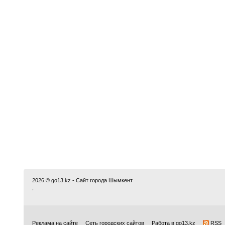
2026 © go13.kz - Сайт города Шымкент
,
Реклама на сайте
Сеть городских сайтов
Работа в go13.kz
RSS