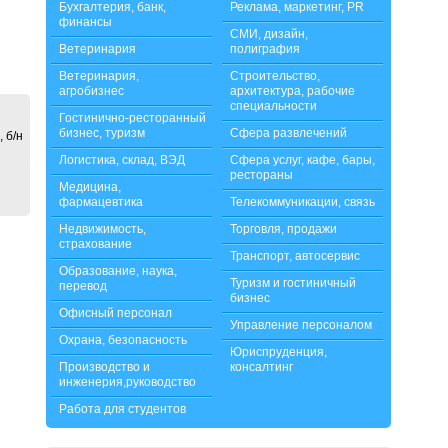
Бухгалтерия, банк,
Реклама, маркетинг, PR
финансы
СМИ, дизайн,
Ветеринария
полиграфия
Ветеринария,
Строительство,
агробизнес
архитектура, рабочие
специальности
Гостинично-ресторанный
бизнес, туризм
Сфера развлечений
 б/н
Логистика, склад, ВЭД
Сфера услуг, кафе, бары,
рестораны
Медицина,
фармацевтика
Телекоммуникации, связь
Недвижимость,
Торговля, продажи
страхование
Транспорт, автосервис
Образование, наука,
Туризм и гостиничный
перевод
бизнес
Офисный персонал
Управление персоналом
Охрана, безопасность
Юриспруденция,
Производство и
консалтинг
инженерия,руководство
Работа для студентов