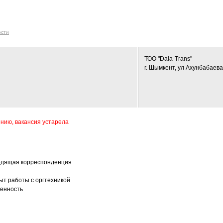
ости
ТОО "Dala-Trans"
г. Шымкент, ул Ахунбабаева,
нию, вакансия устарела
ходящая корреспонденция
ыт работы с оргтехникой
венность