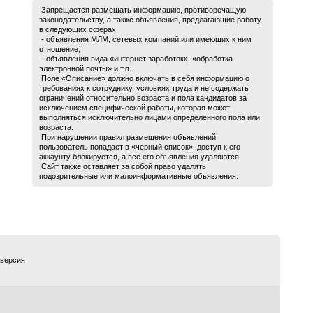
Запрещается размещать информацию, противоречащую
законодательству, а также объявления, предлагающие работу
в следующих сферах:
- объявления МЛМ, сетевых компаний или имеющих к ним
отношение;
- объявления вида «интернет заработок», «обработка
электронной почты» и т.п.
Поле «Описание» должно включать в себя информацию о
требованиях к сотруднику, условиях труда и не содержать
ограничений относительно возраста и пола кандидатов за
исключением специфической работы, которая может
выполняться исключительно лицами определенного пола или
возраста.
При нарушении правил размещения объявлений
пользователь попадает в «черный список», доступ к его
аккаунту блокируется, а все его объявления удаляются.
Сайт также оставляет за собой право удалять
подозрительные или малоинформативные объявления.
 версия