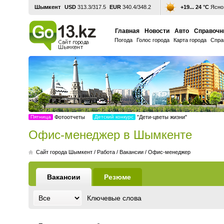
Шымкент
USD
313.3/317.5
EUR
340.4/348.2
+19... 24 °С
Ясно,
Главная
Новости
Авто
Справочн
Погода
Голос города
Карта города
Спра
Пятница
Фотоотчеты
Детский конкурс
"Дети-цветы жизни"
Офис-менеджер в Шымкенте
Cайт города Шымкент
/
Работа
/
Вакансии
/
Офис-менеджер
Вакансии
Резюме
Ключевые слова