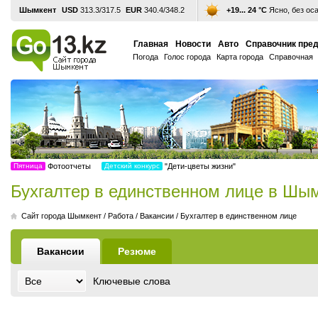
Шымкент
USD
313.3/317.5
EUR
340.4/348.2
+19... 24 °С
Ясно, без ос
Главная
Новости
Авто
Справочник пре
Погода
Голос города
Карта города
Справочная
Пятница
Фотоотчеты
Детский конкурс
"Дети-цветы жизни"
Бухгалтер в единственном лице в Шы
Cайт города Шымкент
/
Работа
/
Вакансии
/
Бухгалтер в единственном лице
Вакансии
Резюме
Ключевые слова