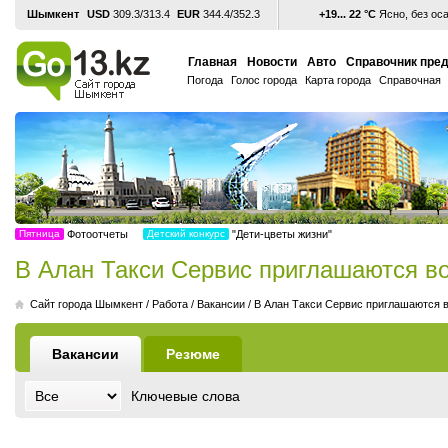
Шымкент
USD
309.3/313.4
EUR
344.4/352.3
+19... 22 °С
Ясно, без ос
Главная
Новости
Авто
Справочник пре
Погода
Голос города
Карта города
Справочная
Пятница
Фотоотчеты
Детский конкурс
"Дети-цветы жизни"
В Алан Такси Сервис приглашаются в
Cайт города Шымкент
/
Работа
/
Вакансии
/
В Алан Такси Сервис приглашаются 
Вакансии
Резюме
Ключевые слова