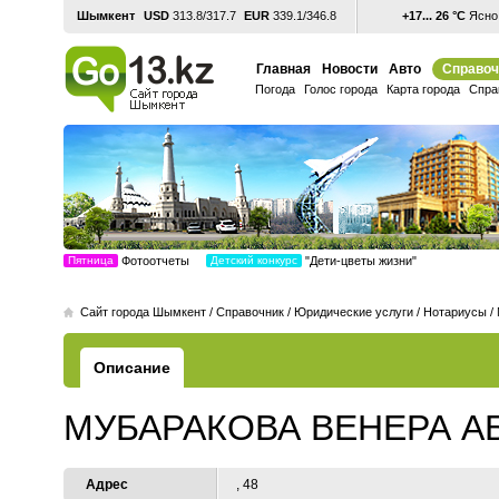
Шымкент
USD
313.8/317.7
EUR
339.1/346.8
+17... 26 °С
Ясно,
Главная
Новости
Авто
Справоч
Погода
Голос города
Карта города
Спра
Пятница
Фотоотчеты
Детский конкурс
"Дети-цветы жизни"
Cайт города Шымкент
/
Справочник
/
Юридические услуги
/
Нотариусы
/
Описание
МУБАРАКОВА ВЕНЕРА АБ
Адрес
, 48