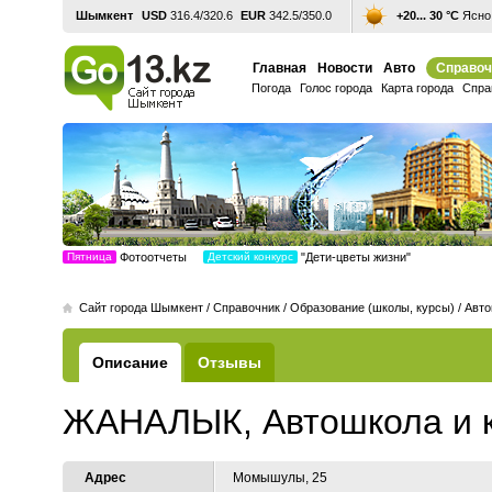
Шымкент
USD
316.4/320.6
EUR
342.5/350.0
+20... 30 °С
Ясно,
Главная
Новости
Авто
Справоч
Погода
Голос города
Карта города
Спра
Пятница
Фотоотчеты
Детский конкурс
"Дети-цветы жизни"
Cайт города Шымкент
/
Справочник
/
Образование (школы, курсы)
/
Авто
Описание
Отзывы
ЖАНАЛЫК, Автошкола и к
Адрес
Момышулы, 25