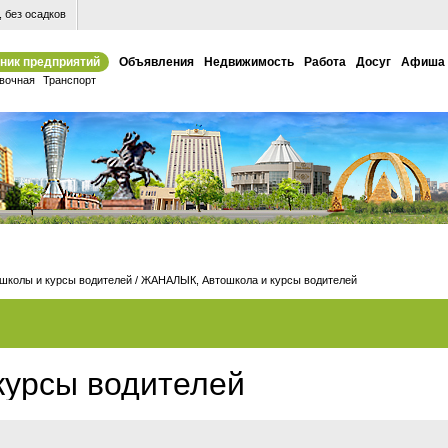
 без осадков
ник предприятий
Объявления
Недвижимость
Работа
Досуг
Афиша
вочная
Транспорт
школы и курсы водителей
/
ЖАНАЛЫК, Автошкола и курсы водителей
урсы водителей