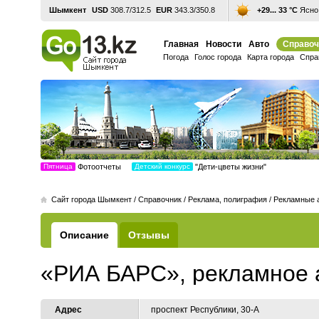
Шымкент
USD
308.7/312.5
EUR
343.3/350.8
+29... 33 °С
Ясно,
Главная
Новости
Авто
Справоч
Погода
Голос города
Карта города
Спра
Пятница
Фотоотчеты
Детский конкурс
"Дети-цветы жизни"
Cайт города Шымкент
/
Справочник
/
Реклама, полиграфия
/
Рекламные 
Описание
Отзывы
«РИА БАРС», рекламное 
Адрес
проспект Республики, 30-А