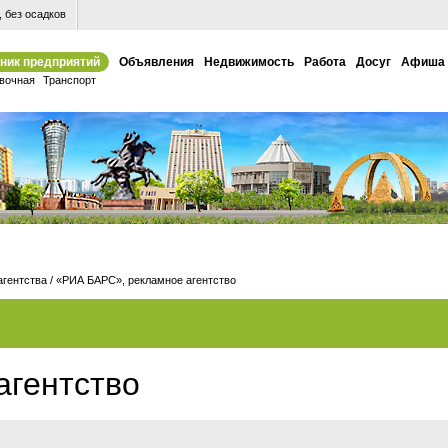
 без осадков
ник предприятий
Объявления
Недвижимость
Работа
Досуг
Афиша
вочная
Транспорт
агентства
/
«РИА БАРС», рекламное агентство
агентство