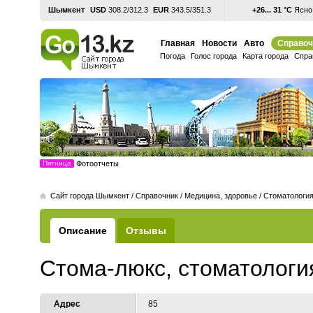
Шымкент
USD
308.2/312.3
EUR
343.5/351.3
+26... 31 °С
Ясно,
Главная
Новости
Авто
Справоч
Погода
Голос города
Карта города
Спра
Пятница
Фотоотчеты
Cайт города Шымкент
/
Справочник
/
Медицина, здоровье
/
Стоматологи
Описание
Отзывы
Стома-люкс, стоматологи
Адрес
85