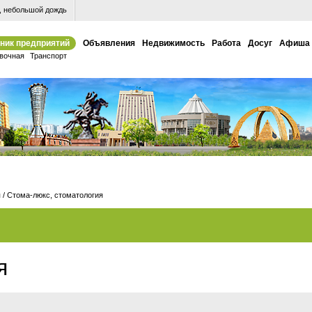
 небольшой дождь
ник предприятий
Объявления
Недвижимость
Работа
Досуг
Афиша
вочная
Транспорт
я
/
Стома-люкс, стоматология
я