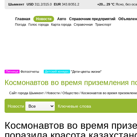
Шымкент
USD
311.2/315.0
EUR
343.8/351.2
+20... 29 °С
Ясно, без ос
Главная
Новости
Авто
Справочник предприятий
О
Погода
Голос города
Карта города
Справочная
Транспорт
Пятница
Фотоотчеты
Детский конкурс
"Дети-цветы жизни"
Космонавтов во время приземления по
Cайт города Шымкент
/
Новости
/
Общество
/
Космонавтов во время приземления
Новости
Ключевые слова
Космонавтов во время приз