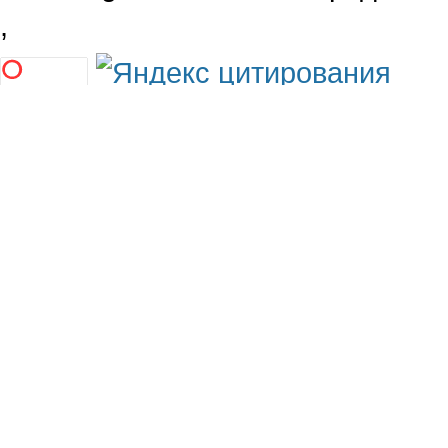
,
Мobile версия
Реклама на сайте
Сеть городских сайтов
Работа в go13.kz
RSS
Сообщить новость
Франшиза CitySites
Допускается цитирование матер
согласия www.go13.kz при услов