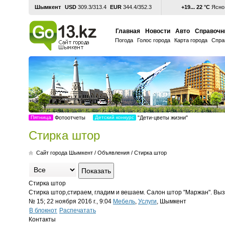
Шымкент
USD
309.3/313.4
EUR
344.4/352.3
+19... 22 °С
Ясно,
Главная
Новости
Авто
Справочн
Погода
Голос города
Карта города
Спра
Пятница
Фотоотчеты
Детский конкурс
"Дети-цветы жизни"
Стирка штор
Cайт города Шымкент
/
Объявления
/
Стирка штор
Стирка штор
Стирка штор,стираем, гладим и вешаем. Салон штор "Маржан". Вы
№ 15; 22 ноября 2016 г., 9:04
Мебель
,
Услуги
, Шымкент
В блокнот
Распечатать
Контакты