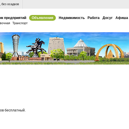
 без осадков
ик предприятий
Объявления
Недвижимость
Работа
Досуг
Афиша
вочная
Транспорт
зов бесплатный.