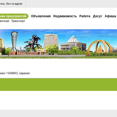
но, без осадков
ник предприятий
Объявления
Недвижимость
Работа
Досуг
Афиша
вочная
Транспорт
аоке
/
VIVARO, караоке