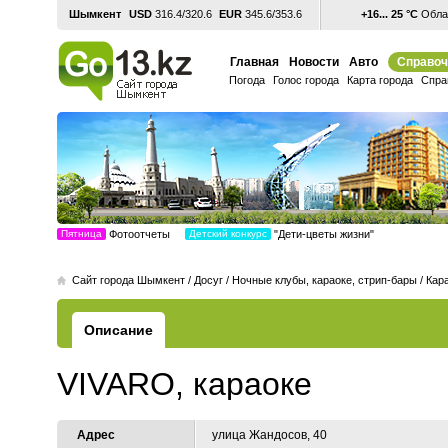
Шымкент
USD
316.4/320.6
EUR
345.6/353.6
+16... 25 °С
Облач
Главная
Новости
Авто
Справоч
Погода
Голос города
Карта города
Спра
Пятница
Фотоотчеты
Детский конкурс
"Дети-цветы жизни"
Cайт города Шымкент
/
Досуг
/
Ночные клубы, караоке, стрип-бары
/
Кар
Описание
VIVARO, караоке
Адрес
улица Жандосов, 40