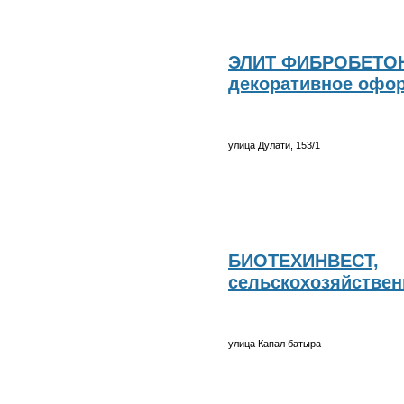
ЭЛИТ ФИБРОБЕТОН
декоративное офо
улица Дулати, 153/1
БИОТЕХИНВЕСТ,
сельскохозяйстве
улица Капал батыра