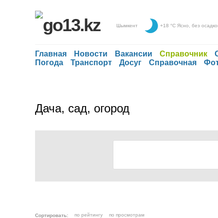
+18 °С
Ясно, без осадко
Шымкент
Главная
Новости
Вакансии
Справочник
Погода
Транспорт
Досуг
Справочная
Фо
Дача, сад, огород
по рейтингу
по просмотрам
Сортировать: