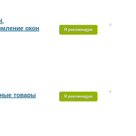
,
0
рмление окон
Я рекомендую
0
нные товары
Я рекомендую