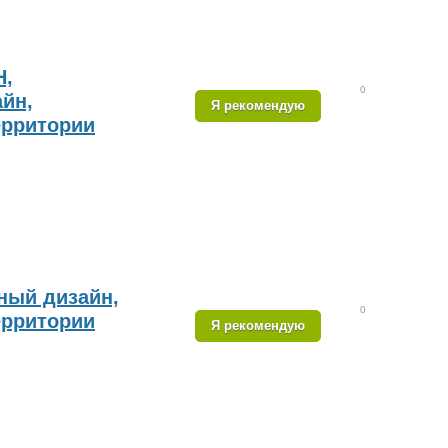
,
0
йн,
Я рекомендую
ерритории
ый дизайн,
0
ерритории
Я рекомендую