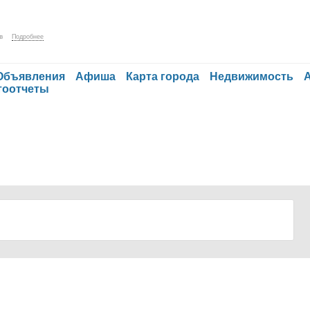
в
Подробнее
Объявления
Афиша
Карта города
Недвижимость
тоотчеты