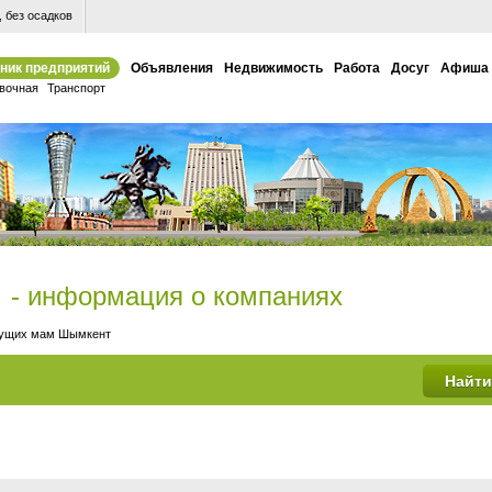
 без осадков
ник предприятий
Объявления
Недвижимость
Работа
Досуг
Афиша
вочная
Транспорт
- информация о компаниях
дущих мам Шымкент